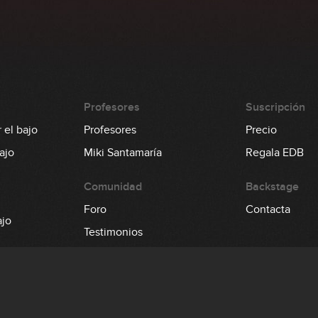
Profesores
Suscripción
 el bajo
Profesores
Precio
ajo
Miki Santamaría
Regala EDB
Comunidad
Backstage
Foro
Contacta
ajo
Testimonios
la guitarra