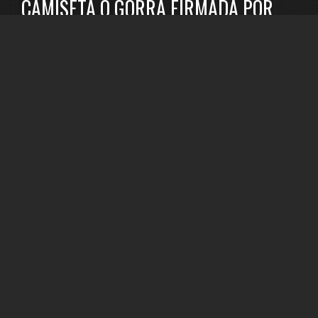
CAMISETA O GORRA FIRMADA POR
MIKI SANTAMARIA
x3
UNA SUSCRIPCIÓN ANUAL
x5
PIDE TU CANCIÓN PARA EL
REPERTORIO
x10