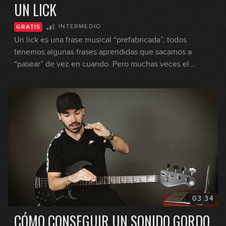
UN LICK
INTERMEDIO
GRATIS
Un lick es una frase musical “prefabricada”, todos
tenemos algunas frases aprendidas que sacamos a
“pasear” de vez en cuando. Pero muchas veces el
problema es que sólo sabemos utilizarla en un contexto
armónico, el mismo contexto en el que la hemos
aprendido. En esta lección veremos que podemos
utilizar un mismo lick basado en cualquier escala o en
pentatónica en muchas situaciones armónicas distintas.
03:34
CÓMO CONSEGUIR UN SONIDO GORDO