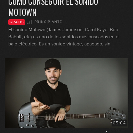
CÓMO CONSEGUIR EL SONIDO
MOTOWN
PRINCIPIANTE
GRATIS
El sonido Motown (James Jamerson, Carol Kaye, Bob
Babbit, etc) es uno de los sonidos más buscados en el
bajo eléctrico. Es un sonido vintage, apagado, sin
mucho sustain, pero que encaja muy bien en la mezcla
cuando buscamos un sonido de banda de años 60. Miki
comparte con nosotros un truco para que puedas sonar
de esa manera con cualquier bajo.
05:04