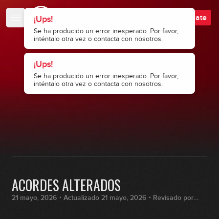
Accede
Regístrate
·
ESCUELA DE BAJISTAS
·
ARTÍCULOS
ACORDES ALTERADOS
21 mayo, 2026・Actualizado 21 mayo, 2026・Revisado por
Fran Hernández