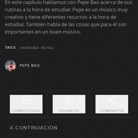
En este capítulo hablamos con Pepe Bao acerca de sus
rutinas a la hora de estudiar. Pepe es un músico muy
creativo y tiene diferentes recursos a la hora de
estudiar. También habla de las cosas que para él son
importantes en un buen músico.
creatividad
técnica
TAGS
PEPE BAO
Trayectoria
1
44:52
COMPLETADO
FAVORITO
COMPARTIR
Influencias
2
A CONTINUACIÓN
21:20