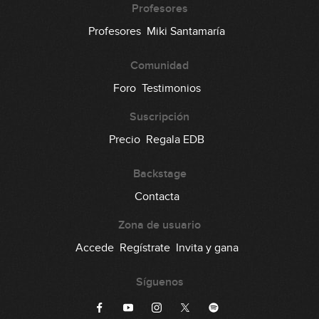
Profesores
Profesores
Miki Santamaría
Comunidad
Foro
Testimonios
Suscripción
Precio
Regala EDB
Backstage
Contacta
Zona de usuario
Accede
Regístrate
Invita y gana
Síguenos