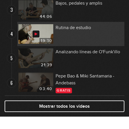
Bajos, pedales y amplis
3
44:06
Rutina de estudio
4
19:30
Analizando líneas de O'Funk'illo
5
21:39
Pepe Bao & Miki Santamaria -
6
Andebass
03:40
GRATIS
Mostrar todos los videos