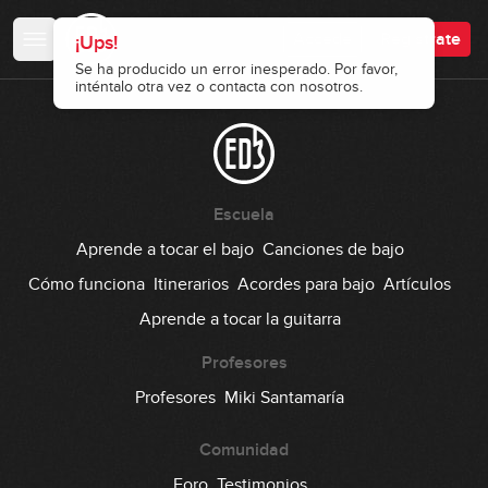
Accede
Regístrate
¡Ups!
Se ha producido un error inesperado. Por favor,
inténtalo otra vez o contacta con nosotros.
Escuela
Aprende a tocar el bajo
Canciones de bajo
Cómo funciona
Itinerarios
Acordes para bajo
Artículos
Aprende a tocar la guitarra
Profesores
Profesores
Miki Santamaría
Comunidad
Foro
Testimonios