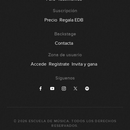
Suscripción
Precio
Regala EDB
Backstage
Contacta
Zona de usuario
Accede
Regístrate
Invita y gana
Síguenos
©
2026
ESCUELA DE MÚSICA
. TODOS LOS DERECHOS
RESERVADOS.