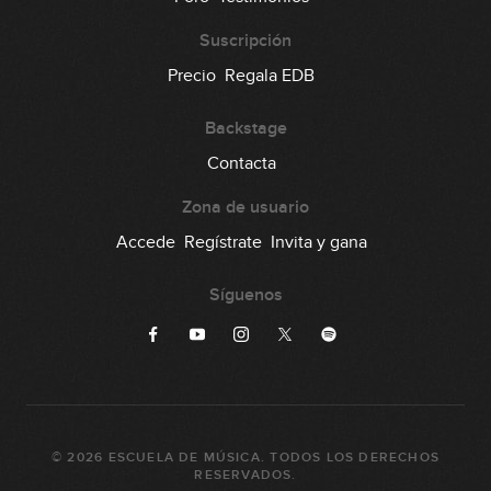
Suscripción
Precio
Regala EDB
Backstage
Contacta
Zona de usuario
Accede
Regístrate
Invita y gana
Síguenos
©
2026
ESCUELA DE MÚSICA
. TODOS LOS DERECHOS
RESERVADOS.