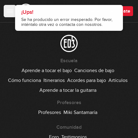
Accede
Regístrate
¡Ups!
Se ha producido un error inesperado. Por favor,
inténtalo otra vez o contacta con nosotros.
Escuela
Aprende a tocar el bajo
Canciones de bajo
Cómo funciona
Itinerarios
Acordes para bajo
Artículos
Aprende a tocar la guitarra
Profesores
Profesores
Miki Santamaría
Comunidad
Foro
Testimonios