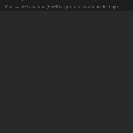
Música de Cataluña (ESMUC) junto a leyendas del bajo
como Gary Willis y Mario Rossy.
Alcina cuenta con más de una década de experiencia
profesional. Su versatilidad como bajista, su técnica y su
sonido le han permitido trabajar en proyectos musicales de
estilo flamenco y también cercanos al pop, fusión, folk y
jazz, tanto en grabaciones de estudio como en conciertos
en directo.
Su listado de colaboraciones con artistas de renombre es
infinita: David de María, José Mercé, India Martínez, Juan
de Juan, Alba Molina, Lidia Guevara, José Carlos Gómez,
Antonio Lizana y Carles Denia, entre muchos otros.
Como solista publicó en 2016
Bass Life
, álbum en el cual
muestra y canaliza sus experiencias e inquietudes artísticas