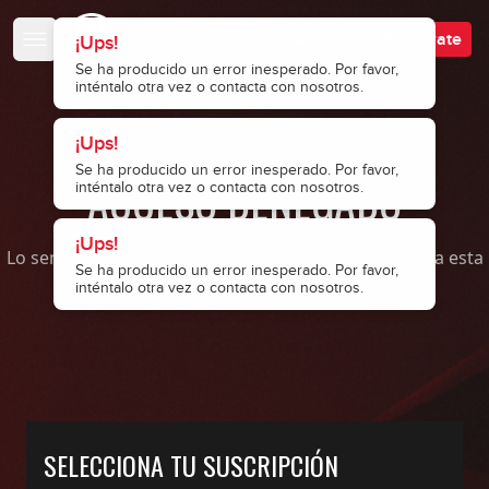
Escuela de Bajistas
Accede
Regístrate
¡Ups!
Se ha producido un error inesperado. Por favor,
inténtalo otra vez o contacta con nosotros.
¡Ups!
Se ha producido un error inesperado. Por favor,
ACCESO DENEGADO
inténtalo otra vez o contacta con nosotros.
¡Ups!
Lo sentimos, pero no tienes permisos para acceder a esta
Se ha producido un error inesperado. Por favor,
página.
inténtalo otra vez o contacta con nosotros.
SELECCIONA TU SUSCRIPCIÓN