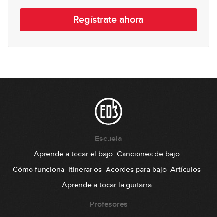
Ajustar el quintaje del bajo
12
Regístrate ahora
03:30
Afinadores
13
10:26
Amplificadores
14
11:41
Pedales de efectos
Escuela
15
12:16
Aprende a tocar el bajo
Canciones de bajo
Cómo funciona
Itinerarios
Acordes para bajo
Artículos
DI's y previos externos
16
Aprende a tocar la guitarra
13:25
Profesores