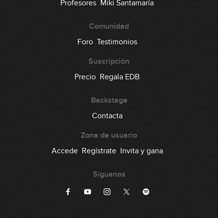
Profesores
Miki Santamaría
Comunidad
Foro
Testimonios
Suscripción
Precio
Regala EDB
Backstage
Contacta
Zona de usuario
Accede
Regístrate
Invita y gana
Síguenos