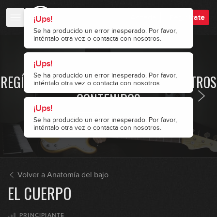
Accede
Regístrate
¡Ups!
Se ha producido un error inesperado. Por favor,
inténtalo otra vez o contacta con nosotros.
¡Ups!
· ACCESO RESTRINGIDO ·
Se ha producido un error inesperado. Por favor,
REGÍSTRATE Y ACCEDE A TODOS NUESTROS
inténtalo otra vez o contacta con nosotros.
CONTENIDOS
¡Ups!
Se ha producido un error inesperado. Por favor,
Accede
Regístrate
inténtalo otra vez o contacta con nosotros.
Volver a Anatomía del bajo
EL CUERPO
PRINCIPIANTE