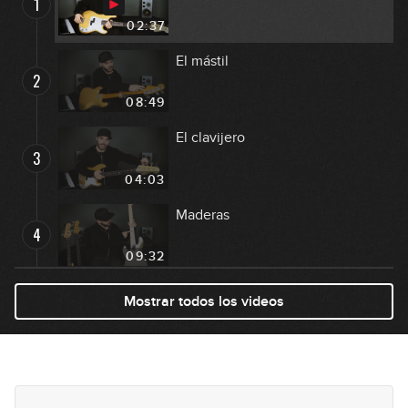
1
02:37
El mástil
2
08:49
El clavijero
3
04:03
Maderas
4
09:32
Las pastillas
Mostrar todos los videos
5
06:53
Electrónica: bajos activos y
6
pasivos