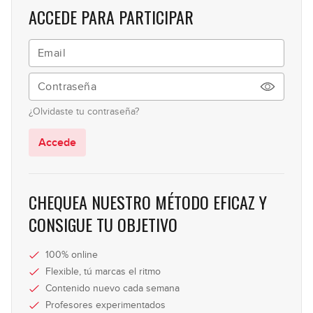
07:19
GRATIS
ACCEDE PARA PARTICIPAR
El puente
7
04:53
Escoger el bajo ideal para ti
8
GRATIS
¿Olvidaste tu contraseña?
12:46
Accede
Las cuerdas
9
10:13
CHEQUEA NUESTRO MÉTODO EFICAZ Y
Cambiar las cuerdas
CONSIGUE TU OBJETIVO
10
09:27
100% online
Ajustar la acción del bajo
Flexible, tú marcas el ritmo
11
Contenido nuevo cada semana
11:35
Profesores experimentados