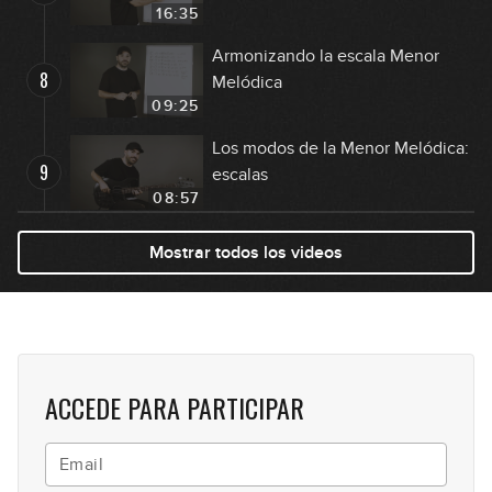
16:35
Armonizando la escala Menor
8
Melódica
09:25
Los modos de la Menor Melódica:
9
escalas
08:57
Los modos de la Menor Melódica:
Mostrar todos los videos
10
arpegios
07:03
Los modos de la Menor Melódica:
11
ejercicios
14:21
ACCEDE PARA PARTICIPAR
Los modos de la Menor Melódica:
12
cómo usarlos
14:34