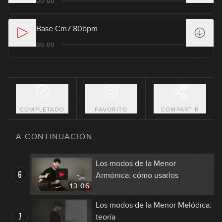
00:00
2
Armónica
07:36
Base Cm7 80bpm
Los modos de la Menor
00:00
3
Armónica: escalas
11:26
Los modos de la Menor
4
Armónica: arpegios
08:38
COMPLETADO
FAVORITO
COMPARTIR
Los modos de la Menor
5
Armónica: ejercicios
A CONTINUACIÓN
13:06
Los modos de la Menor
6
Armónica: cómo usarlos
13:06
Los modos de la Menor Melódica:
7
teoría