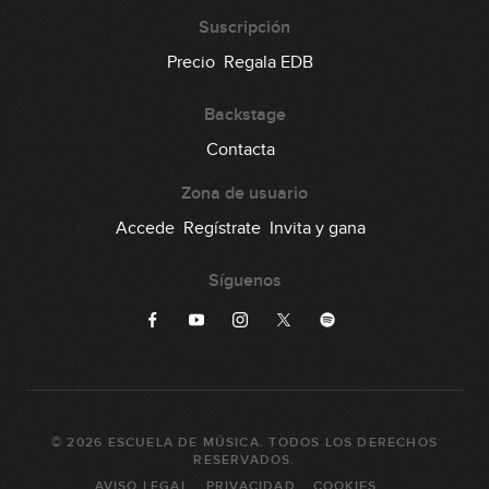
Suscripción
Precio
Regala EDB
Backstage
Contacta
Zona de usuario
Accede
Regístrate
Invita y gana
Síguenos
©
2026
ESCUELA DE MÚSICA
. TODOS LOS DERECHOS
RESERVADOS.
AVISO LEGAL
PRIVACIDAD
COOKIES