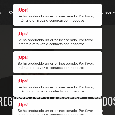
¡Ups!
s
Cómo funciona
Precio
Comunidad
Recursos
Se ha producido un error inesperado. Por favor,
inténtalo otra vez o contacta con nosotros.
¡Ups!
Se ha producido un error inesperado. Por favor,
inténtalo otra vez o contacta con nosotros.
¡Ups!
1
Se ha producido un error inesperado. Por favor,
inténtalo otra vez o contacta con nosotros.
¡Ups!
2
· ACCESO RESTRINGIDO ·
Se ha producido un error inesperado. Por favor,
inténtalo otra vez o contacta con nosotros.
REGÍSTRATE Y ACCEDE A TODO
¡Ups!
3
NUESTROS CONTENIDOS
Se ha producido un error inesperado. Por favor,
inténtalo otra vez o contacta con nosotros.