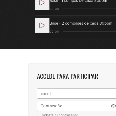
Base - 1 compás de cada 80bpm
00:00
Base - 2 compases de cada 80bpm
00:00
ACCEDE PARA PARTICIPAR
¿Olvidaste tu contraseña?