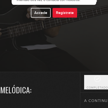
4
Accede
Regístrate
5
6
7
 MELÓDICA:
COMPLETAD
8
A CONTINU