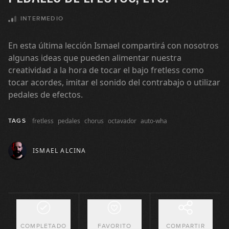
INTERMEDIO
En esta última lección Ismael compartirá con nosotros
algunas ideas que pueden alimentar nuestra
creatividad a la hora de tocar el bajo fretless como
tocar acordes, imitar el sonido del contrabajo o utilizar
pedales de efectos.
fretless
pedales
chorus
octavador
auto-wha
TAGS
Características del bajo fretless
ISMAEL ALCINA
1
05:01
Historia y referentes del bajo
2
fretless
13:53
COMPLETADO
FAVORITO
COMPARTIR