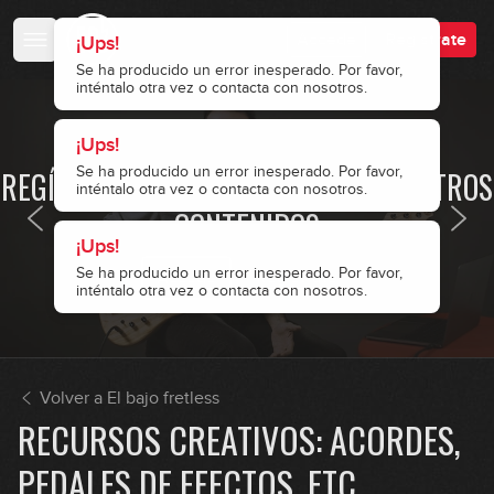
Accede
Regístrate
· ACCESO RESTRINGIDO ·
REGÍSTRATE Y ACCEDE A TODOS NUESTROS
CONTENIDOS
Accede
Regístrate
Volver a El bajo fretless
RECURSOS CREATIVOS: ACORDES,
PEDALES DE EFECTOS, ETC.