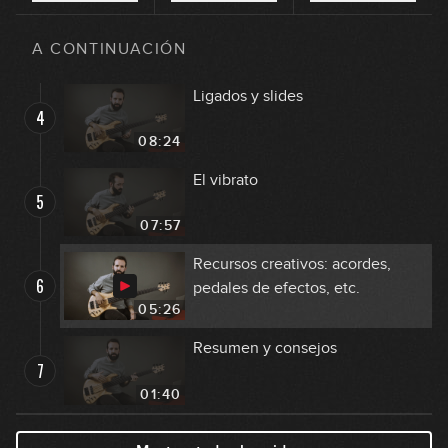
La técnica en el bajo fretless
3
A CONTINUACIÓN
14:23
Ligados y slides
4
08:24
El vibrato
5
07:57
Recursos creativos: acordes,
6
pedales de efectos, etc.
05:26
Resumen y consejos
7
01:40