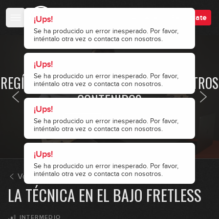
Accede
Regístrate
¡Ups!
Se ha producido un error inesperado. Por favor,
inténtalo otra vez o contacta con nosotros.
¡Ups!
· ACCESO RESTRINGIDO ·
Se ha producido un error inesperado. Por favor,
REGÍSTRATE Y ACCEDE A TODOS NUESTROS
inténtalo otra vez o contacta con nosotros.
CONTENIDOS
¡Ups!
Se ha producido un error inesperado. Por favor,
Accede
Regístrate
inténtalo otra vez o contacta con nosotros.
¡Ups!
Se ha producido un error inesperado. Por favor,
inténtalo otra vez o contacta con nosotros.
Volver a El bajo fretless
LA TÉCNICA EN EL BAJO FRETLESS
INTERMEDIO