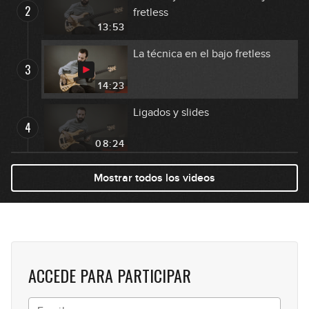
2
fretless
13:53
La técnica en el bajo fretless
3
14:23
Ligados y slides
4
08:24
El vibrato
Mostrar todos los videos
5
07:57
Recursos creativos: acordes,
6
pedales de efectos, etc.
05:26
ACCEDE PARA PARTICIPAR
Resumen y consejos
7