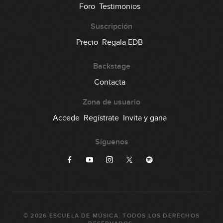
Foro
Testimonios
Suscripción
Precio
Regala EDB
Backstage
Contacta
Zona de usuario
Accede
Regístrate
Invita y gana
Síguenos
©
2026
ESCUELA DE MÚSICA
. TODOS LOS DERECHOS