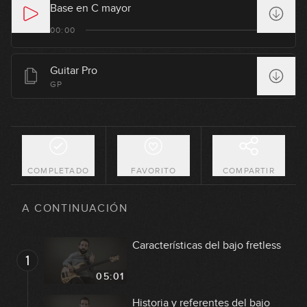
Base en C mayor
00:00
Guitar Pro
GP
COMPLETADO
FAVORITO
COMPARTIR
A CONTINUACIÓN
Características del bajo fretless
1
05:01
Historia y referentes del bajo