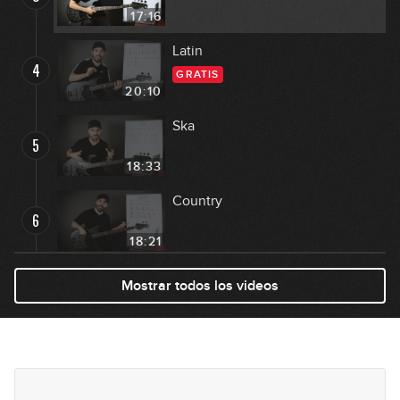
17:16
Latin
4
GRATIS
20:10
Ska
5
18:33
Country
6
18:21
Bossa
Mostrar todos los videos
7
GRATIS
12:51
Cumbia
8
15:23