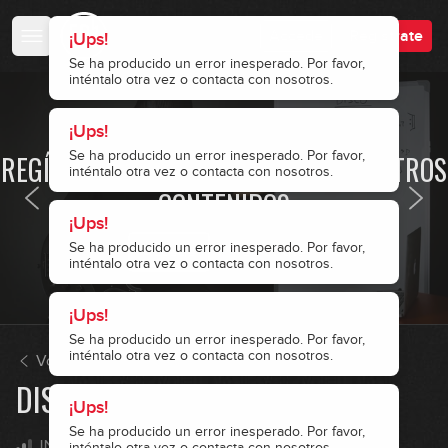
Accede
Regístrate
¡Ups!
Se ha producido un error inesperado. Por favor,
inténtalo otra vez o contacta con nosotros.
¡Ups!
· ACCESO RESTRINGIDO ·
¡Ups!
¡Ups!
¡Ups!
Se ha producido un error inesperado. Por favor,
Se ha producido un error inesperado. Por favor,
Se ha producido un error inesperado. Por favor,
REGÍSTRATE Y ACCEDE A TODOS NUESTROS
Se ha producido un error inesperado. Por favor,
inténtalo otra vez o contacta con nosotros.
inténtalo otra vez o contacta con nosotros.
inténtalo otra vez o contacta con nosotros.
inténtalo otra vez o contacta con nosotros.
CONTENIDOS
Accede
Regístrate
Volver a Estilos
DISCO
INTERMEDIO