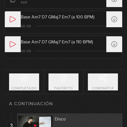
PDF
Base Am7 D7 GMaj7 Em7 (a 100 BPM)
00:00
Base Am7 D7 GMaj7 Em7 (a 110 BPM)
00:00
Pop
1
21:28
COMPLETADO
FAVORITO
COMPARTIR
Rock
2
A CONTINUACIÓN
18:01
Disco
3