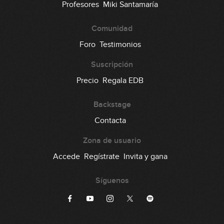
Profesores
Miki Santamaría
Comunidad
Foro
Testimonios
Suscripción
Precio
Regala EDB
Backstage
Contacta
Zona de usuario
Accede
Regístrate
Invita y gana
Síguenos