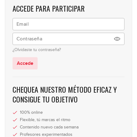
10:34
ACCEDE PARA PARTICIPAR
Expresividad (parte 1)
9
17:12
Expresividad (parte 2)
10
¿Olvidaste tu contraseña?
10:33
Accede
Pentatónica + 2 notas
11
16:47
CHEQUEA NUESTRO MÉTODO EFICAZ Y
Tríadas ocultas
CONSIGUE TU OBJETIVO
12
10:54
100% online
Improvisación con arpegios
Flexible, tú marcas el ritmo
13
Contenido nuevo cada semana
20:33
Profesores experimentados