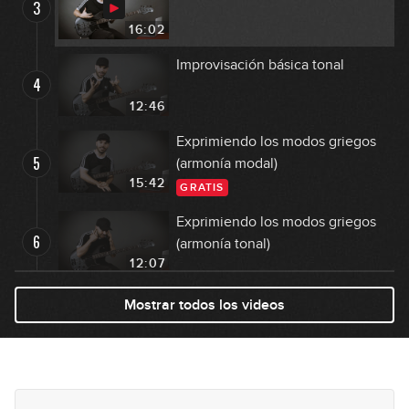
3
16:02
Improvisación básica tonal
4
12:46
Exprimiendo los modos griegos
5
(armonía modal)
15:42
GRATIS
Exprimiendo los modos griegos
6
(armonía tonal)
12:07
El discurso: cómo desarrollar una
Mostrar todos los videos
7
idea
09:42
Estudiar melodías
8