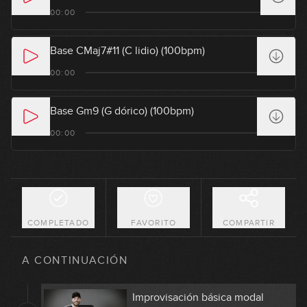
(100bpm)
00:00
Base CMaj7#11 (C lidio) (100bpm)
00:00
Base Gm9 (G dórico) (100bpm)
00:00
Requisitos mínimos (repaso)
1
05:14
COMPLETADO
FAVORITO
COMPARTIR
Ejercicio de sinceridad
2
A CONTINUACIÓN
05:52
Improvisación básica modal