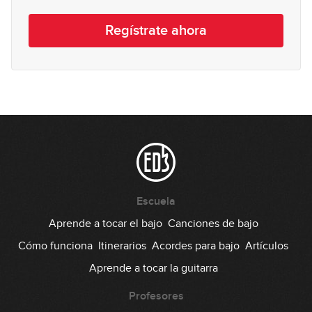
Improvisación sobre 2 acordes
14
Regístrate ahora
sin relación (Parte 1)
16:35
Improvisación sobre 2 acordes
15
sin relación (Parte 2)
14:01
Escuela
Aprende a tocar el bajo
Canciones de bajo
Cómo funciona
Itinerarios
Acordes para bajo
Artículos
Aprende a tocar la guitarra
Profesores