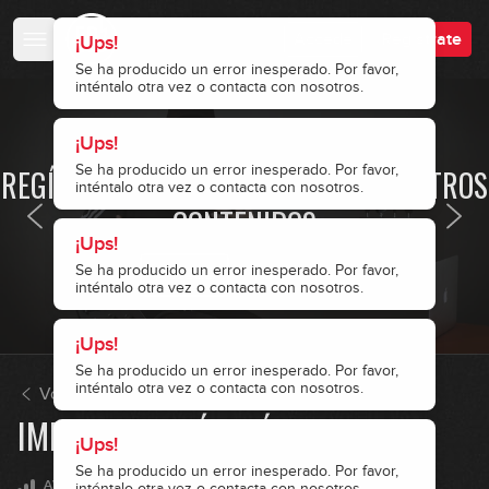
Accede
Regístrate
¡Ups!
Se ha producido un error inesperado. Por favor,
inténtalo otra vez o contacta con nosotros.
¡Ups!
· ACCESO RESTRINGIDO ·
Se ha producido un error inesperado. Por favor,
REGÍSTRATE Y ACCEDE A TODOS NUESTROS
inténtalo otra vez o contacta con nosotros.
CONTENIDOS
¡Ups!
Se ha producido un error inesperado. Por favor,
Accede
Regístrate
inténtalo otra vez o contacta con nosotros.
¡Ups!
Se ha producido un error inesperado. Por favor,
inténtalo otra vez o contacta con nosotros.
Volver a Improvisación
IMPROVISACIÓN BÁSICA MODAL
¡Ups!
Se ha producido un error inesperado. Por favor,
AVANZADO
inténtalo otra vez o contacta con nosotros.