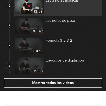
Las 3 notas mágicas
4
12:53
Las notas de paso
5
06:47
Fórmula 3-2-3-2
6
08:13
Ejercicios de digitación
7
09:38
La pentatónica dominante
Mostrar todos los videos
8
05:06
La pentatónica sobre acordes
9
dominantes