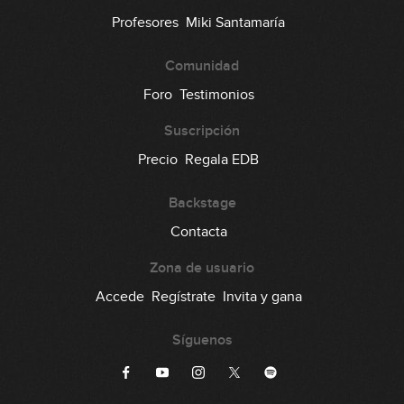
Profesores
Miki Santamaría
Comunidad
Foro
Testimonios
Suscripción
Precio
Regala EDB
Backstage
Contacta
Zona de usuario
Accede
Regístrate
Invita y gana
Síguenos