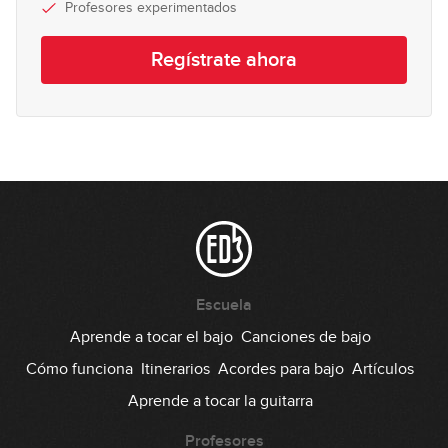
Profesores experimentados
Uso avanzado sobre acordes
15
Maj7
Regístrate ahora
08:59
Uso avanzado según la tonalidad
16
07:05
Uso avanzado de la pentatónica
17
(práctica)
14:22
Escuela
Aprende a tocar el bajo
Canciones de bajo
Cómo funciona
Itinerarios
Acordes para bajo
Artículos
Aprende a tocar la guitarra
Profesores