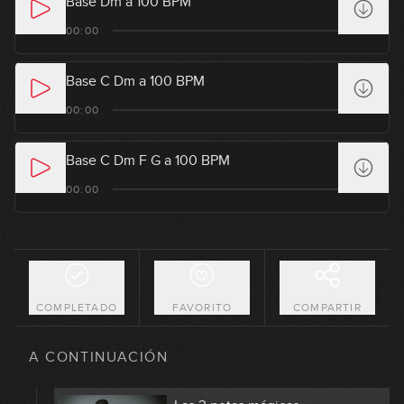
Base Dm a 100 BPM
00:00
Base C Dm a 100 BPM
00:00
Base C Dm F G a 100 BPM
Pentatónica Mayor y Pentatónica
00:00
1
Menor
09:59
GRATIS
Usos básicos de la escala
2
pentatónica (parte 1)
08:54
COMPLETADO
FAVORITO
COMPARTIR
Usos básicos de la escala
3
pentatónica (parte 2)
A CONTINUACIÓN
12:26