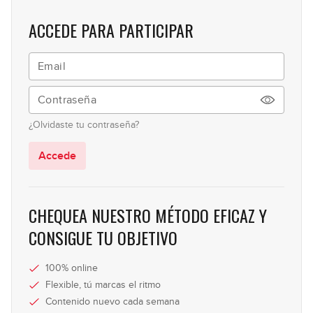
07:27
ACCEDE PARA PARTICIPAR
La pentadórica
10
05:50
Las 5 posiciones de la
11
pentatónica
¿Olvidaste tu contraseña?
14:37
Accede
La pentatónica en 2 cuerdas
12
09:19
CHEQUEA NUESTRO MÉTODO EFICAZ Y
La pentatónica "por cuartas"
CONSIGUE TU OBJETIVO
13
06:40
100% online
Uso avanzado sobre acordes
Flexible, tú marcas el ritmo
14
menores
Contenido nuevo cada semana
09:27