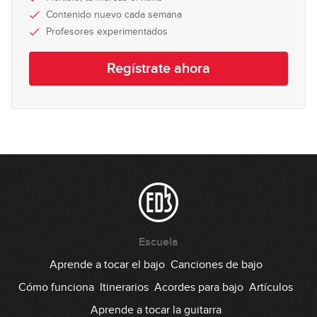
16
Contenido nuevo cada semana
07:05
Profesores experimentados
Uso avanzado de la pentatónica
17
(práctica)
Regístrate ahora
14:22
Escuela
Aprende a tocar el bajo
Canciones de bajo
Cómo funciona
Itinerarios
Acordes para bajo
Artículos
Aprende a tocar la guitarra