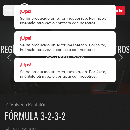
Accede
Regístrate
· ACCESO RESTRINGIDO ·
REGÍSTRATE Y ACCEDE A TODOS NUESTROS
CONTENIDOS
Accede
Regístrate
Volver a Pentatónica
FÓRMULA 3-2-3-2
INTERMEDIO