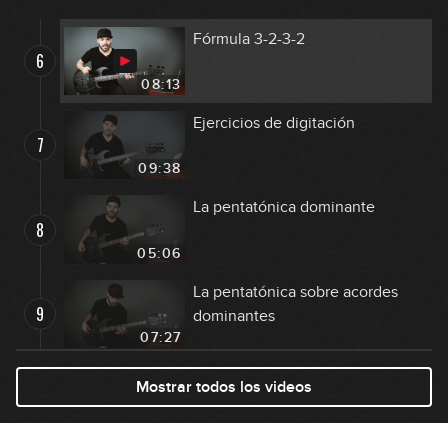
06:47
Fórmula 3-2-3-2
6
08:13
Ejercicios de digitación
7
09:38
La pentatónica dominante
8
05:06
La pentatónica sobre acordes
9
dominantes
07:27
La pentadórica
Mostrar todos los videos
10
05:50