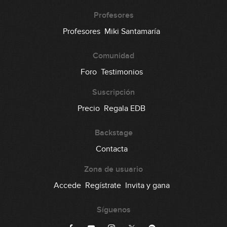
Profesores
Profesores
Miki Santamaría
Comunidad
Foro
Testimonios
Suscripción
Precio
Regala EDB
Backstage
Contacta
Zona de usuario
Accede
Regístrate
Invita y gana
Síguenos