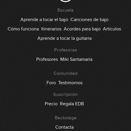
Uso avanzado sobre acordes
Escuela
15
Maj7
08:59
Aprende a tocar el bajo
Canciones de bajo
Cómo funciona
Itinerarios
Acordes para bajo
Artículos
Uso avanzado según la tonalidad
16
Aprende a tocar la guitarra
07:05
Profesores
Uso avanzado de la pentatónica
Profesores
Miki Santamaría
17
(práctica)
14:22
Comunidad
Foro
Testimonios
Suscripción
Precio
Regala EDB
Backstage
Contacta