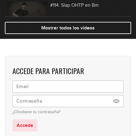
#114: Slap OHTP en Bm
07:47
Mostrar todos los videos
#115: Línea con 9as y 10as en Em
09:49
#116: Desplazamiento 3 contra 4
ACCEDE PARA PARTICIPAR
06:53
#117: Pop Groove + Melodía en Ebm
05:21
¿Olvidaste tu contraseña?
#118: Visualización de 9as y 10as
Accede
04:38