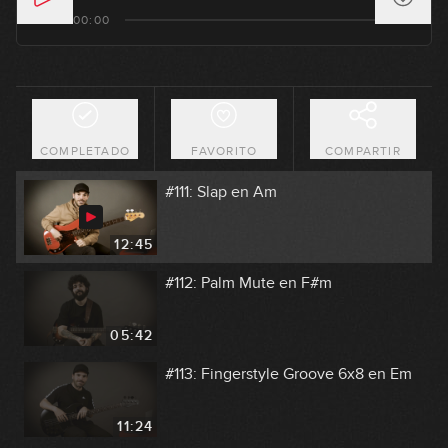
#109: Groove Swingado en Gm
00:00
04:53
#110: Técnica y Modos Griegos en C
COMPLETADO
FAVORITO
COMPARTIR
09:07
#111: Slap en Am
12:45
#112: Palm Mute en F#m
05:42
#113: Fingerstyle Groove 6x8 en Em
11:24