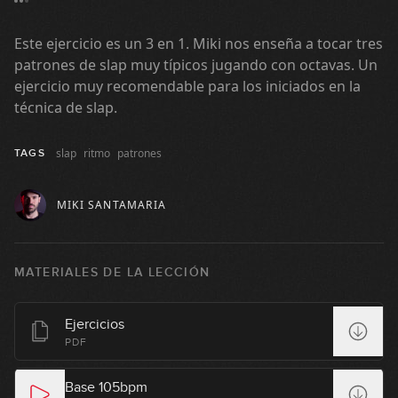
#104: Funky Blues Swingado en A
Este ejercicio es un 3 en 1. Miki nos enseña a tocar tres
06:01
patrones de slap muy típicos jugando con octavas. Un
#105: Fingerstyle Groove en Dm
ejercicio muy recomendable para los iniciados en la
técnica de slap.
08:52
slap
ritmo
patrones
TAGS
#106: Desplazamiento Rock en Gm
MIKI SANTAMARIA
08:20
#107: Slap & Fingers en E
MATERIALES DE LA LECCIÓN
07:26
Ejercicios
#108: Reggae en Am
PDF
07:21
Base 105bpm