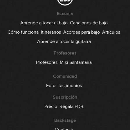
#124: Rock Riff en Gm
Escuela
Aprende a tocar el bajo
Canciones de bajo
04:28
Cómo funciona
Itinerarios
Acordes para bajo
Artículos
#125: Arpegiado con Tapping en Dm
Aprende a tocar la guitarra
GRATIS
09:37
Profesores
#126: Slap Groove
Profesores
Miki Santamaría
Comunidad
03:55
Foro
Testimonios
#127: Funk Groove en F
Suscripción
03:39
Precio
Regala EDB
#128: Chord Melody en G
Backstage
Contacta
07:06