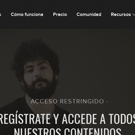
s
Cómo funciona
Precio
Comunidad
Recursos
0
0
0
· ACCESO RESTRINGIDO ·
0
REGÍSTRATE Y ACCEDE A TODO
NUESTROS CONTENIDOS