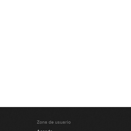
7:09
#132: Modos Griegos en C
Descendente
9:28
#133: Groove Funk en Dm
9:10
#134: Hammer-On y Pull-Off en Am
GRATIS
8:22
#135: Riff Rock Blues en A
0:35
#136: Falseta por tangos
Zona de usuario