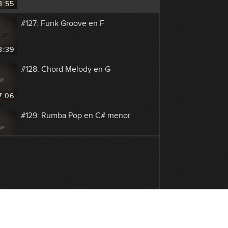
3:55
#127: Funk Groove en F
3:39
#128: Chord Melody en G
7:06
#129: Rumba Pop en C# menor
9:24
#130: Groove con Notas Mudas en
Dm
8:00
#131: Modos Griegos en C
Ascendente