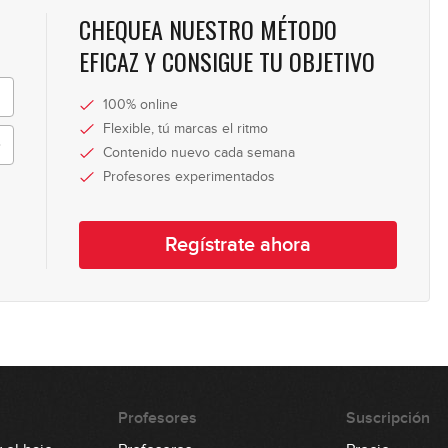
0
CHEQUEA NUESTRO MÉTODO
EFICAZ Y CONSIGUE TU OBJETIVO
0
100% online
Flexible, tú marcas el ritmo
Contenido nuevo cada semana
Profesores experimentados
0
Regístrate ahora
0
1
Profesores
Suscripción