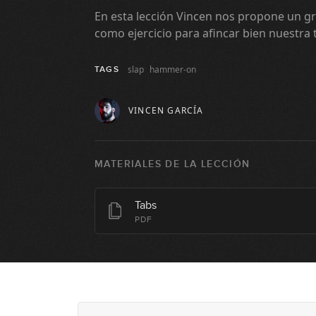
En esta lección Vincen nos propone un gr
como ejercicio para afincar bien nuestra
slap
hammer-on
TAGS
VINCEN GARCÍA
MATERIALES DE LA LECCIÓN
Tabs
PDF