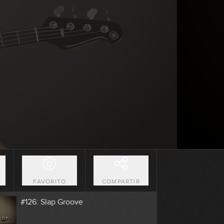
7:52
#122: Slap Funk en A
4:28
#123: Lick Modos Griegos en G
0:46
#124: Rock Riff en Gm
4:28
#125: Arpegiado con Tapping en Dm
GRATIS
O
FAVORITO
COMPARTIR
9:37
#126: Slap Groove