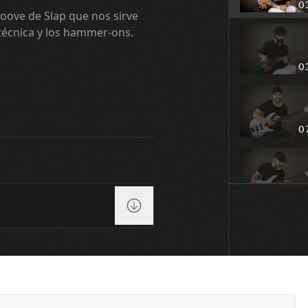
0
oove de Slap que nos sirve
 técnica y los hammer-ons.
0
0
0
0