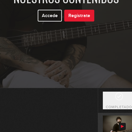
0
Accede
Regístrate
0
1
0
COMPLETAD
0