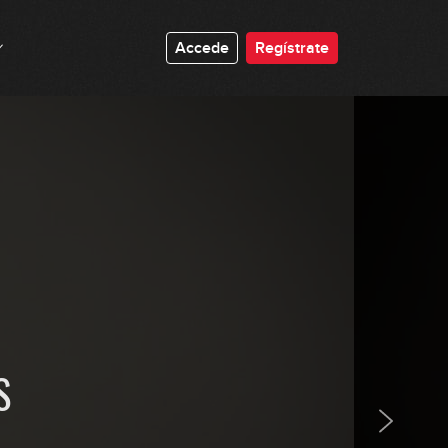
#117: Pop Groove + Melodía en Ebm
Accede
Regístrate
5:21
#118: Visualización de 9as y 10as
4:38
#119: Slap de pulgar constante en
Gm
GRATIS
8:04
#120: Subdivisiones en C#m
GRATIS
3:34
S
#121: Chord Melody en G
GRATIS