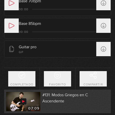
Base 70bpm
#127: Funk Groove en F
00:00
03:39
Base 85bpm
#128: Chord Melody en G
00:00
07:06
Guitar pro
#129: Rumba Pop en C# menor
GP
09:24
#130: Groove con Notas Mudas en
Dm
COMPLETADO
FAVORITO
COMPARTIR
08:00
#131: Modos Griegos en C
Ascendente
07:09