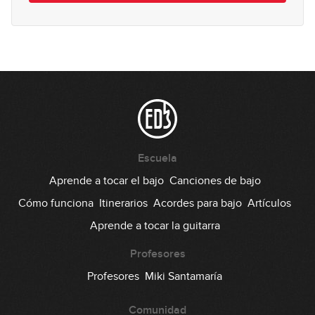
#142: Línea sobre acordes de
séptima
05:19
#143 - Tumbao en Dm
06:18
#144 - Lick en Em
Escuela
Aprende a tocar el bajo
Canciones de bajo
09:24
Cómo funciona
Itinerarios
Acordes para bajo
Artículos
#145 - Slap en Em
Aprende a tocar la guitarra
09:35
Profesores
#146 - Acordes en G
Profesores
Miki Santamaría
Comunidad
13:02