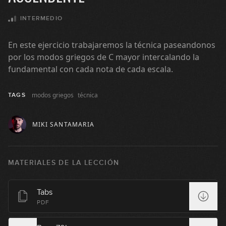
INTERMEDIO
04:28
En este ejercicio trabajaremos la técnica paseandonos
#123: Lick Modos Griegos en G
por los modos griegos de C mayor intercalando la
fundamental con cada nota de cada escala.
10:46
#124: Rock Riff en Gm
modos griegos
técnica
TAGS
04:28
MIKI SANTAMARIA
#125: Arpegiado con Tapping en Dm
GRATIS
MATERIALES DE LA LECCIÓN
09:37
#126: Slap Groove
Tabs
PDF
03:55