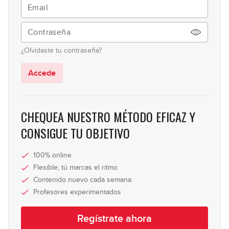
#137: Octavas en Bm
06:31
¿Olvidaste tu contraseña?
#138: Groove Disco Funk en Dm
Accede
07:17
#139: Sintonía Spot Flamenco
CHEQUEA NUESTRO MÉTODO EFICAZ Y
(Bulería)
CONSIGUE TU OBJETIVO
13:53
#140: Ejercicio de Slap en Cm
100% online
Flexible, tú marcas el ritmo
08:13
Contenido nuevo cada semana
Profesores experimentados
#141: Patrón Funky en Am
Regístrate ahora
09:54