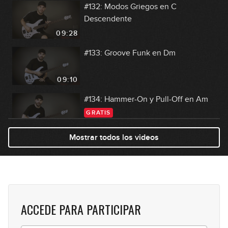
#132: Modos Griegos en C
Descendente
09:28
#133: Groove Funk en Dm
09:10
#134: Hammer-On y Pull-Off en Am
GRATIS
08:22
Mostrar todos los videos
#135: Riff Rock Blues en A
10:35
#136: Falseta por tangos
ACCEDE PARA PARTICIPAR
08:59