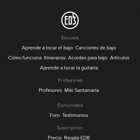
#158 - Modos Griegos en G
12:39
#159 - Aproximaciones Cromáticas
Escuela
Aprende a tocar el bajo
Canciones de bajo
08:43
Cómo funciona
Itinerarios
Acordes para bajo
Artículos
#160 - Doublestops en D
Aprende a tocar la guitarra
08:36
Profesores
#161 - Tumbao en Ebm
Profesores
Miki Santamaría
Comunidad
08:42
Foro
Testimonios
#162 - Groove con Notas Mudas en
Em
Suscripción
08:58
Precio
Regala EDB