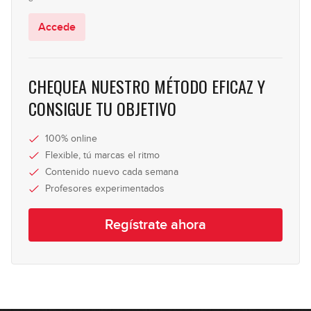
#153 - Linea en Funky Soul en C
Accede
08:40
#154 - Arpegios en Dm
CHEQUEA NUESTRO MÉTODO EFICAZ Y
CONSIGUE TU OBJETIVO
08:17
#155 - Frigia ritmo y metal en Dm
100% online
Flexible, tú marcas el ritmo
06:45
Contenido nuevo cada semana
Profesores experimentados
#156 - Slap en A
Regístrate ahora
08:47
#157 - Armónicos en G
12:39