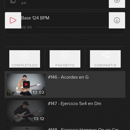
GP
06:18
Base 124 BPM
#144 - Lick en Em
00:00
09:24
#145 - Slap en Em
COMPLETADO
FAVORITO
COMPARTIR
09:35
#146 - Acordes en G
13:02
#147 - Ejercicio 5x4 en Dm
13:12
#148 - Ejercicio Hammer-On en Gm