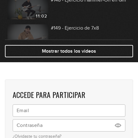
11:02
#149 - Ejercicio de 7x8
12:20
Mostrar todos los videos
#150 - Ejercicio de Hammer-On en
Am
06:54
#151 - Ejercicio de Ritmo en Gm
ACCEDE PARA PARTICIPAR
05:50
#152 - Arpegios en C
10:35
¿Olvidaste tu contraseña?