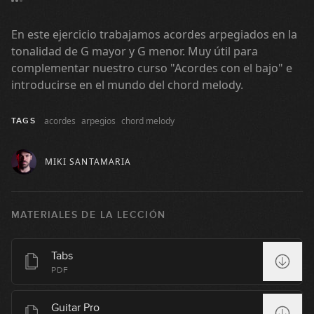
07:17
En este ejercicio trabajamos acordes arpegiados en la
tonalidad de G mayor y G menor. Muy útil para
#139: Sintonía Spot Flamenco
complementar nuestro curso "Acordes con el bajo" e
(Bulería)
introducirse en el mundo del chord melody.
13:53
#140: Ejercicio de Slap en Cm
acordes
arpegios
chord melody
TAGS
08:13
MIKI SANTAMARIA
#141: Patrón Funky en Am
MATERIALES DE LA LECCIÓN
09:54
#142: Línea sobre acordes de
Tabs
séptima
PDF
05:19
Guitar Pro
#143 - Tumbao en Dm