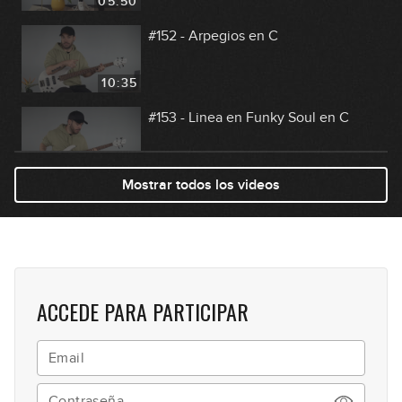
05:50
#152 - Arpegios en C
10:35
#153 - Linea en Funky Soul en C
08:40
Mostrar todos los videos
#154 - Arpegios en Dm
08:17
#155 - Frigia ritmo y metal en Dm
ACCEDE PARA PARTICIPAR
06:45
#156 - Slap en A