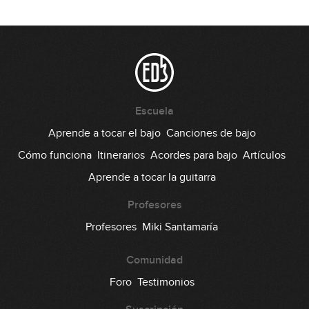
08:42
#162 - Groove con Notas Mudas en
Em
08:58
#163 - Riff metalero con menor
Escuela
armónica y desplazamiento
Aprende a tocar el bajo
Canciones de bajo
08:50
Cómo funciona
Itinerarios
Acordes para bajo
Artículos
#164 - Riff Metalero con púa en Em
Aprende a tocar la guitarra
06:36
Profesores
#165 - Punk Rock con púa en Em
Profesores
Miki Santamaría
Comunidad
06:23
Foro
Testimonios
#166 - Modos y arpegios en G