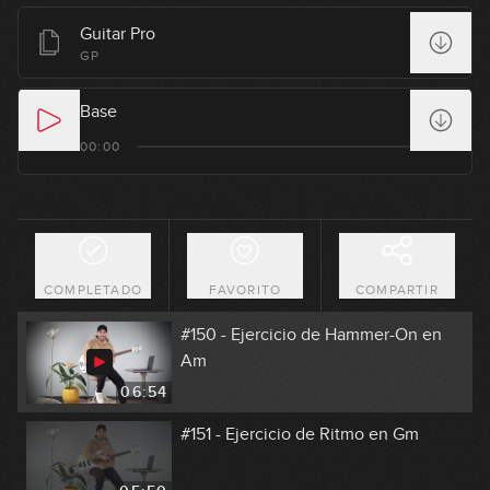
Guitar Pro
#147 - Ejercicio 5x4 en Dm
GP
13:12
Base
#148 - Ejercicio Hammer-On en Gm
00:00
11:02
#149 - Ejercicio de 7x8
COMPLETADO
FAVORITO
COMPARTIR
12:20
#150 - Ejercicio de Hammer-On en
Am
06:54
#151 - Ejercicio de Ritmo en Gm