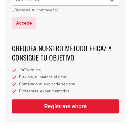
08:47
¿Olvidaste tu contraseña?
#157 - Armónicos en G
Accede
12:39
#158 - Modos Griegos en G
CHEQUEA NUESTRO MÉTODO EFICAZ Y
CONSIGUE TU OBJETIVO
12:39
#159 - Aproximaciones Cromáticas
100% online
Flexible, tú marcas el ritmo
08:43
Contenido nuevo cada semana
Profesores experimentados
#160 - Doublestops en D
Regístrate ahora
08:36
#161 - Tumbao en Ebm