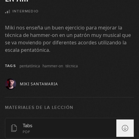
#142: Línea sobre acordes de
INTERMEDIO
séptima
05:19
Miki nos enseña un buen ejercicio para mejorar la
técnica de hammer-on en un patrón muy musical que
#143 - Tumbao en Dm
se va moviendo por diferentes acordes utilizando la
escala pentatónica.
06:18
#144 - Lick en Em
pentatónica
hammer-on
técnica
TAGS
09:24
MIKI SANTAMARIA
#145 - Slap en Em
MATERIALES DE LA LECCIÓN
09:35
#146 - Acordes en G
Tabs
PDF
13:02