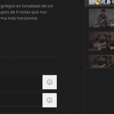
1
 griegos en tonalidad de sol
rupos de 6 notas que nos
orma más horizontal.
0
0
0
0