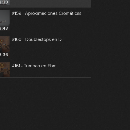
2:39
#159 - Aproximaciones Cromáticas
8:43
#160 - Doublestops en D
8:36
#161 - Tumbao en Ebm
8:42
#162 - Groove con Notas Mudas en
Em
8:58
#163 - Riff metalero con menor
armónica y desplazamiento