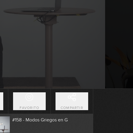
8:40
#154 - Arpegios en Dm
8:17
#155 - Frigia ritmo y metal en Dm
6:45
#156 - Slap en A
8:47
#157 - Armónicos en G
O
FAVORITO
COMPARTIR
2:39
#158 - Modos Griegos en G