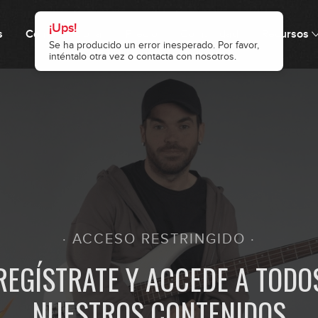
¡Ups!
s
Cómo funciona
Precio
Comunidad
Recursos
Se ha producido un error inesperado. Por favor,
inténtalo otra vez o contacta con nosotros.
1
0
0
· ACCESO RESTRINGIDO ·
1
REGÍSTRATE Y ACCEDE A TODO
NUESTROS CONTENIDOS