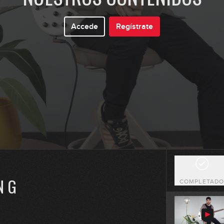
0
Accede
Regístrate
0
0
0
N G
COMPLETAD
1