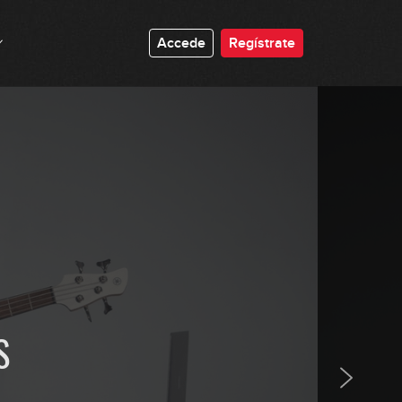
#149 - Ejercicio de 7x8
Accede
Regístrate
2:20
#150 - Ejercicio de Hammer-On en
Am
6:54
#151 - Ejercicio de Ritmo en Gm
5:50
#152 - Arpegios en C
0:35
S
#153 - Linea en Funky Soul en C