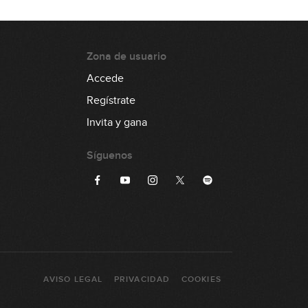
8:50
#169 - Ejercicio de sextas en G
Zona de usuario
1:35
Accede
#170 - Groove disco-funk con
Regístrate
Octavas en Am
Invita y gana
9:09
Síguenos
AVISO LEGAL
PRIVACIDAD
COOKIES