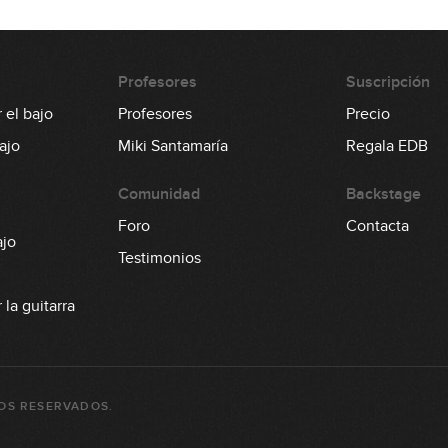
0
Profesores
Suscripción
1
 el bajo
Profesores
Precio
ajo
Miki Santamaría
Regala EDB
Comunidad
Backstage
0
Foro
Contacta
ajo
Testimonios
la guitarra
OS RESERVADOS.