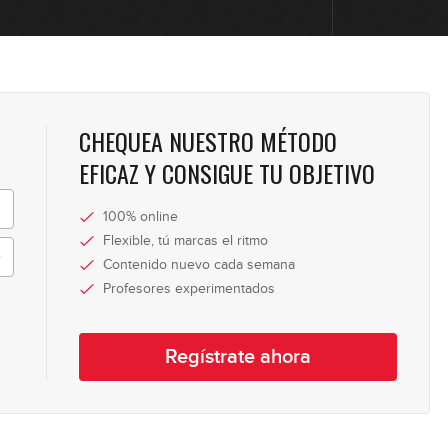
0
0
CHEQUEA NUESTRO MÉTODO
EFICAZ Y CONSIGUE TU OBJETIVO
0
100% online
Flexible, tú marcas el ritmo
Contenido nuevo cada semana
1
Profesores experimentados
Regístrate ahora
1