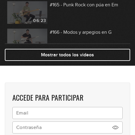
#165 - Punk Rock con púa en Em
06:23
#166 - Modos y arpegios en G
11:50
Mostrar todos los videos
#167 - Groove con notas mudas en
Em
11:46
#168 - Línea de Flamenco en Em
ACCEDE PARA PARTICIPAR
08:50
#169 - Ejercicio de sextas en G
11:35