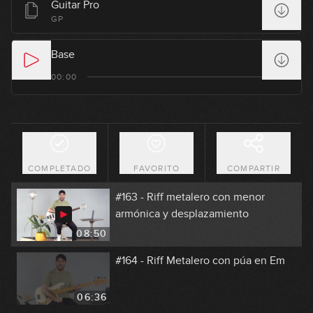
Guitar Pro
#160 - Doublestops en D
GP
08:36
Base
#161 - Tumbao en Ebm
00:00
08:42
#162 - Groove con Notas Mudas en
Em
COMPLETADO
FAVORITO
COMPARTIR
08:58
#163 - Riff metalero con menor
armónica y desplazamiento
08:50
#164 - Riff Metalero con púa en Em
06:36