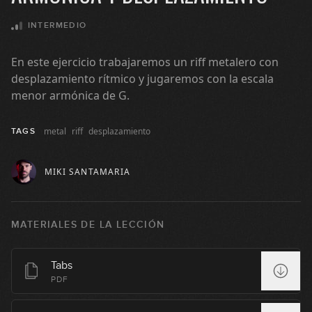
#155 - Frigia ritmo y metal en Dm
INTERMEDIO
06:45
En este ejercicio trabajaremos un riff metalero con
#156 - Slap en A
desplazamiento rítmico y jugaremos con la escala
menor armónica de G.
08:47
#157 - Armónicos en G
metal
riff
desplazamiento
TAGS
12:39
MIKI SANTAMARIA
#158 - Modos Griegos en G
MATERIALES DE LA LECCIÓN
12:39
#159 - Aproximaciones Cromáticas
Tabs
PDF
08:43