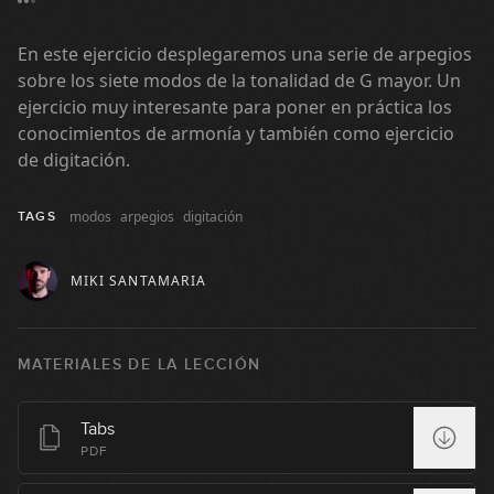
#157 - Armónicos en G
En este ejercicio desplegaremos una serie de arpegios
12:39
sobre los siete modos de la tonalidad de G mayor. Un
ejercicio muy interesante para poner en práctica los
#158 - Modos Griegos en G
conocimientos de armonía y también como ejercicio
de digitación.
12:39
#159 - Aproximaciones Cromáticas
modos
arpegios
digitación
TAGS
08:43
MIKI SANTAMARIA
#160 - Doublestops en D
MATERIALES DE LA LECCIÓN
08:36
#161 - Tumbao en Ebm
Tabs
PDF
08:42