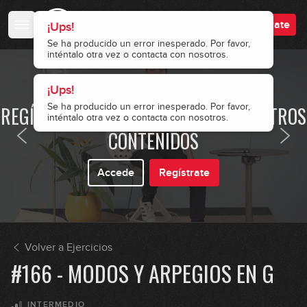
Accede
Regístrate
¡Ups!
10:35
Se ha producido un error inesperado. Por favor,
inténtalo otra vez o contacta con nosotros.
#153 - Linea en Funky Soul en C
¡Ups!
· ACCESO RESTRINGIDO ·
08:40
Se ha producido un error inesperado. Por favor,
REGÍSTRATE Y ACCEDE A TODOS NUESTROS
inténtalo otra vez o contacta con nosotros.
#154 - Arpegios en Dm
CONTENIDOS
08:17
Accede
Regístrate
#155 - Frigia ritmo y metal en Dm
06:45
Volver a Ejercicios
#156 - Slap en A
#166 - MODOS Y ARPEGIOS EN G
08:47
INTERMEDIO