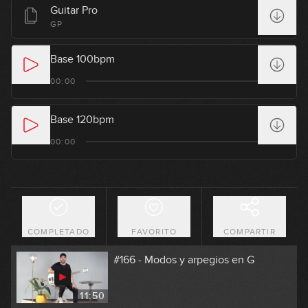
#162 - Groove con Notas Mudas en
Guitar Pro
Em
GP
08:58
Base 100bpm
#163 - Riff metalero con menor
00:00
armónica y desplazamiento
08:50
Base 120bpm
#164 - Riff Metalero con púa en Em
00:00
06:36
#165 - Punk Rock con púa en Em
COMPLETADO
FAVORITO
COMPARTIR
06:23
#166 - Modos y arpegios en G
11:50