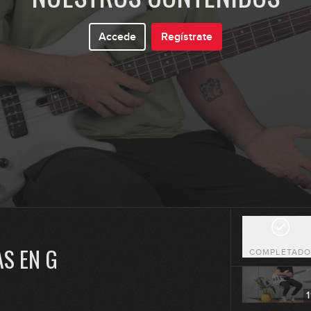
Accede
Regístrate
0
0
0
1
AS EN G
COMPLETAD
1