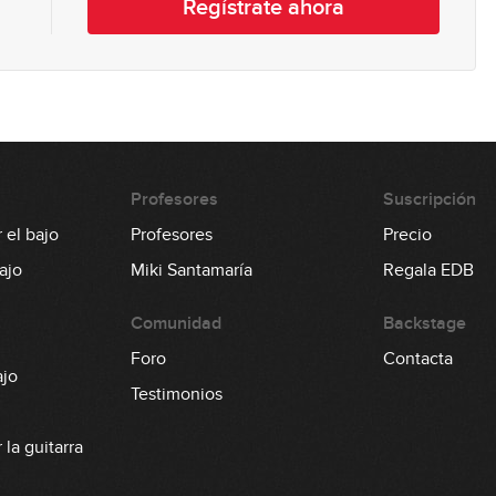
Regístrate ahora
Profesores
Suscripción
 el bajo
Profesores
Precio
ajo
Miki Santamaría
Regala EDB
Comunidad
Backstage
Foro
Contacta
ajo
Testimonios
la guitarra