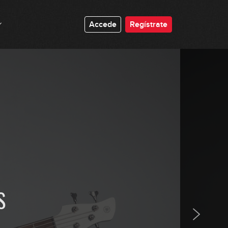
#158 - Modos Griegos en G
Accede
Regístrate
2:39
#159 - Aproximaciones Cromáticas
8:43
#160 - Doublestops en D
8:36
#161 - Tumbao en Ebm
8:42
#162 - Groove con Notas Mudas en
S
Em
8:58