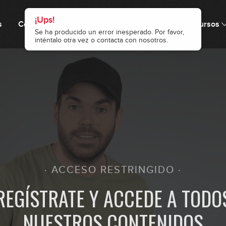
¡Ups!
s
Cómo funciona
Precio
Comunidad
Recursos
1
Se ha producido un error inesperado. Por favor,
inténtalo otra vez o contacta con nosotros.
0
0
0
· ACCESO RESTRINGIDO ·
REGÍSTRATE Y ACCEDE A TODO
NUESTROS CONTENIDOS
0