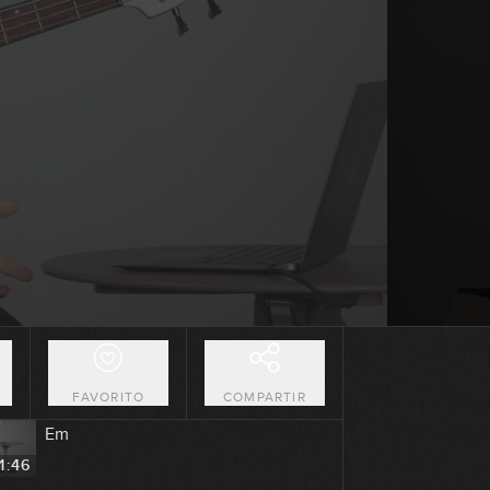
#163 - Riff metalero con menor
armónica y desplazamiento
8:50
#164 - Riff Metalero con púa en Em
6:36
#165 - Punk Rock con púa en Em
6:23
#166 - Modos y arpegios en G
1:50
O
FAVORITO
COMPARTIR
#167 - Groove con notas mudas en
Em
1:46