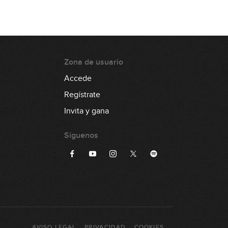
6:15
#37: Ejercicio de sextas
5:28
Zona de usuario
#38: Slap Groove en Em
Accede
Regístrate
4:09
Invita y gana
#39: Fingerstyle Groove en Dm
Síguenos
8:52
#40: Fingerstyle Groove en Gm
7:42
#41: Slap Groove en Gm
AVISO LEGAL
PRIVACIDAD
COOKIES