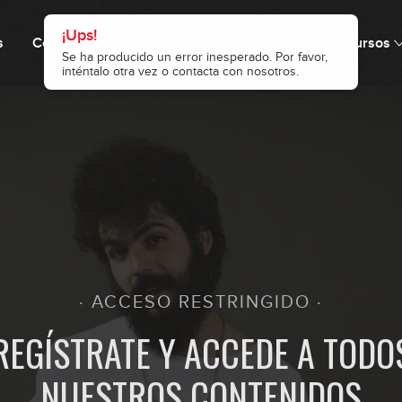
0
¡Ups!
s
Cómo funciona
Precio
Comunidad
Recursos
Se ha producido un error inesperado. Por favor,
inténtalo otra vez o contacta con nosotros.
0
0
0
· ACCESO RESTRINGIDO ·
0
REGÍSTRATE Y ACCEDE A TODO
NUESTROS CONTENIDOS