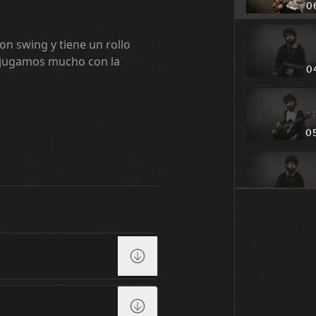
0
n swing y tiene un rollo
 jugamos mucho con la
0
0
0
0