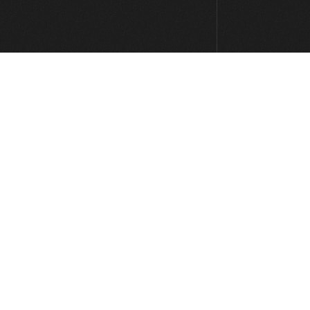
3:08
#32: Groove Funk en Ebm (Lizzo)
4:47
#33: Línea Pop Fingerstyle en Am
5:52
#34: Funky Blues en E
6:55
#35: Desplazamiento rítmico
5:52
#36: Ejercicio de tonalidades