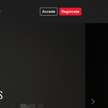
4:17
#17: Slap Groove en C#m
Accede
Regístrate
3:20
#18: Groove en 3/4
4:45
#19: Groove en 7/8
6:04
#20: Slap Groove con doble pulgar
5:38
S
#21: Fingerstyle Groove en Em