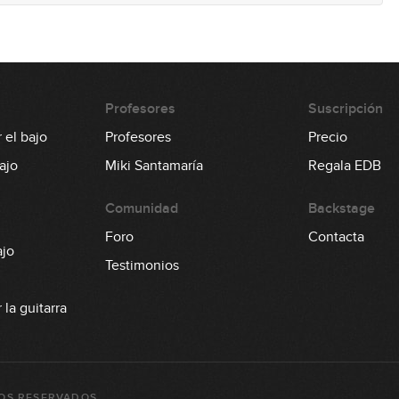
0
0
Profesores
Suscripción
 el bajo
Profesores
Precio
ajo
Miki Santamaría
Regala EDB
0
Comunidad
Backstage
Foro
Contacta
ajo
0
Testimonios
la guitarra
0
OS RESERVADOS.