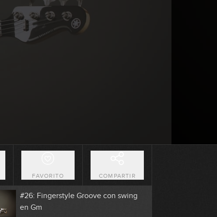
4:31
#22: Groove con Notas mudas en
Fm
4:51
#23: Fingerstyle groove en Cm
7:03
#24: Fingerstyle groove en E7
5:44
#25: Slap Groove - Finesse (Bruno
Mars)
O
FAVORITO
COMPARTIR
GRATIS
1:40
#26: Fingerstyle Groove con swing
en Gm