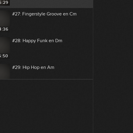
6:29
#27: Fingerstyle Groove en Cm
4:36
#28: Happy Funk en Dm
5:50
#29: Hip Hop en Am
6:03
#30: Groove Funk en E
3:38
#31: Groove Funk en Am dórico