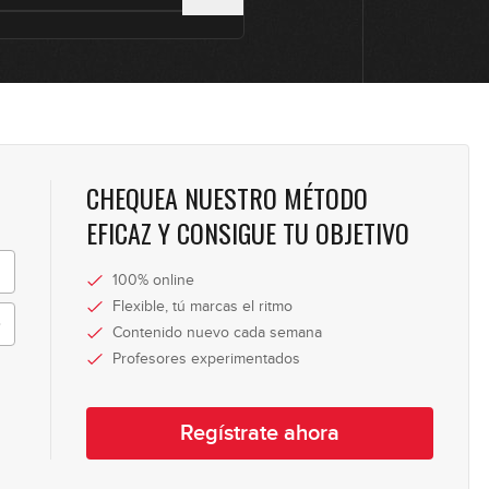
0
0
CHEQUEA NUESTRO MÉTODO
0
EFICAZ Y CONSIGUE TU OBJETIVO
100% online
Flexible, tú marcas el ritmo
0
Contenido nuevo cada semana
Profesores experimentados
0
Regístrate ahora