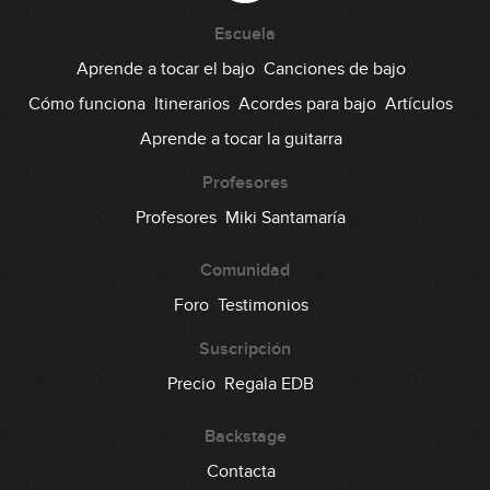
#46: Groove Slap en Dm
Escuela
Aprende a tocar el bajo
Canciones de bajo
08:25
Cómo funciona
Itinerarios
Acordes para bajo
Artículos
#47: Trap en Em
Aprende a tocar la guitarra
05:57
Profesores
#48: Fingerstyle Pop en G
Profesores
Miki Santamaría
Comunidad
08:58
Foro
Testimonios
#49: Groove Precision en D
Suscripción
03:44
Precio
Regala EDB
#50: Reggae en Am
Backstage
Contacta
09:34