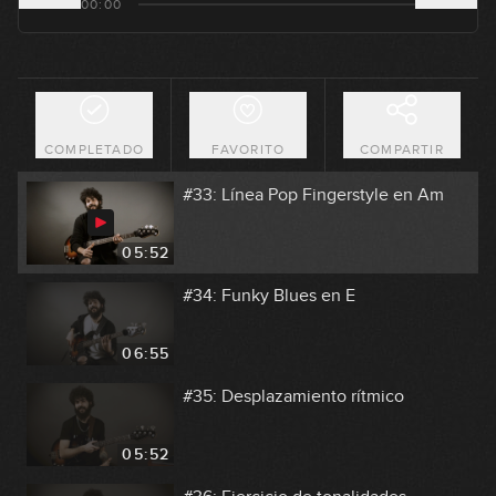
00:00
03:08
#32: Groove Funk en Ebm (Lizzo)
COMPLETADO
FAVORITO
COMPARTIR
04:47
#33: Línea Pop Fingerstyle en Am
05:52
#34: Funky Blues en E
06:55
#35: Desplazamiento rítmico
05:52