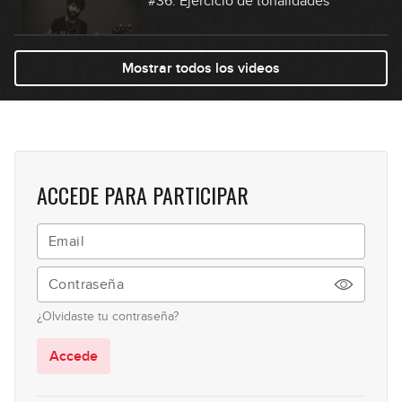
#36: Ejercicio de tonalidades
06:15
Mostrar todos los videos
#37: Ejercicio de sextas
05:28
#38: Slap Groove en Em
ACCEDE PARA PARTICIPAR
04:09
#39: Fingerstyle Groove en Dm
08:52
¿Olvidaste tu contraseña?
#40: Fingerstyle Groove en Gm
Accede
07:42