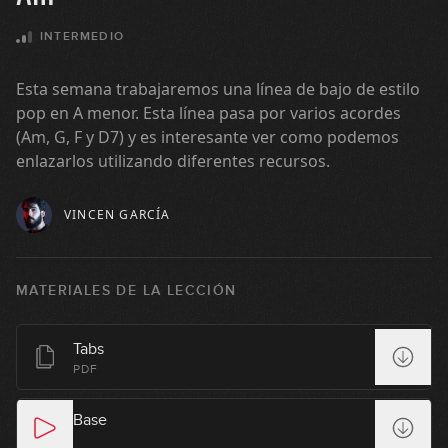
en Gm
INTERMEDIO
06:29
#27: Fingerstyle Groove en Cm
Esta semana trabajaremos una línea de bajo de estilo
pop en A menor. Esta línea pasa por varios acordes
04:36
(Am, G, F y D7) y es interesante ver como podemos
enlazarlos utilizando diferentes recursos.
#28: Happy Funk en Dm
VINCEN GARCÍA
05:50
#29: Hip Hop en Am
MATERIALES DE LA LECCIÓN
06:03
Tabs
#30: Groove Funk en E
PDF
03:38
Base
#31: Groove Funk en Am dórico