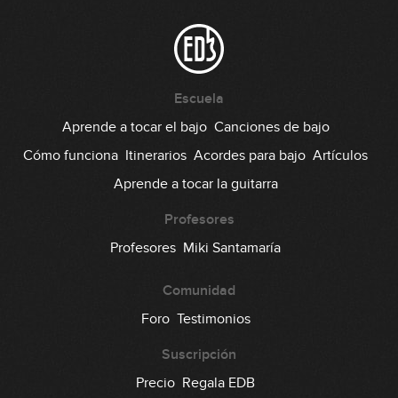
#59: Blues Funk en A
12:13
#60: Ska en Em
Escuela
Aprende a tocar el bajo
Canciones de bajo
04:30
Cómo funciona
Itinerarios
Acordes para bajo
Artículos
#61: Tanguillo en Em
Aprende a tocar la guitarra
GRATIS
08:13
Profesores
#62: Rumors (Jake Miller) en G#m
Profesores
Miki Santamaría
Comunidad
10:23
Foro
Testimonios
#63: Arpegios en Em
Suscripción
10:35
Precio
Regala EDB