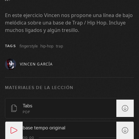
08:52
En este ejercicio Vincen nos propone una línea de bajo
#40: Fingerstyle Groove en Gm
melódica sobre una base de Trap / Hip Hop. Incluye
muchos ligados y algún tresillo.
07:42
fingerstyle
hip-hop
trap
TAGS
#41: Slap Groove en Gm
VINCEN GARCÍA
04:10
#42: Fingerstyle Groove en E
MATERIALES DE LA LECCIÓN
03:27
#43: Slap Groove en Cm
Tabs
PDF
03:24
base tempo original
#44: Heavy Metal en Em
00:00