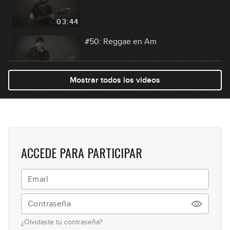
03:44
#50: Reggae en Am
09:34
Mostrar todos los videos
#51: Drum & Bass en Bm
04:34
#52: Forró en Gm
ACCEDE PARA PARTICIPAR
04:57
#53: Groove Pop en Am
09:24
¿Olvidaste tu contraseña?
#54: Groove Latin en F#m