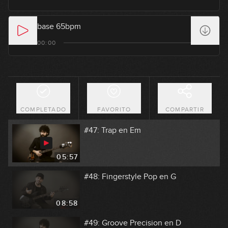
GRATIS
07:47
base 65bpm
#45: Groove de reggaeton con
00:00
harmónicos
GRATIS
04:48
#46: Groove Slap en Dm
COMPLETADO
FAVORITO
COMPARTIR
08:25
#47: Trap en Em
05:57
#48: Fingerstyle Pop en G
08:58
#49: Groove Precision en D