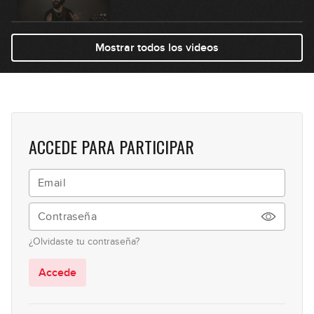
07:43
Mostrar todos los videos
#57: Groove Disco Funk en Em
05:14
#58: Pop Funk con Swing en Em
ACCEDE PARA PARTICIPAR
09:55
#59: Blues Funk en A
12:13
¿Olvidaste tu contraseña?
#60: Ska en Em
Accede
04:30