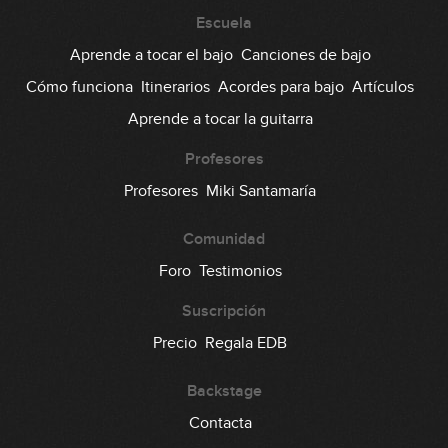
#66: Tangos Pop en Cm
Escuela
Aprende a tocar el bajo
Canciones de bajo
09:34
Cómo funciona
Itinerarios
Acordes para bajo
Artículos
#67: Get Up Funkier (Intro y Riff)
Aprende a tocar la guitarra
05:21
Profesores
#68: Groove con marcas en Am
Profesores
Miki Santamaría
Comunidad
10:58
Foro
Testimonios
#69: Bulerías en Am
Suscripción
08:11
Precio
Regala EDB
#70: Funk en A
Backstage
Contacta
06:29