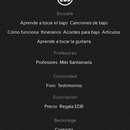
#76: Disco Funk en Am
Escuela
Aprende a tocar el bajo
Canciones de bajo
08:31
Cómo funciona
Itinerarios
Acordes para bajo
Artículos
#77: Prog Metal con dedos y púa en
Aprende a tocar la guitarra
Bm
11:01
Profesores
#78: Hard Rock en Em
Profesores
Miki Santamaría
Comunidad
10:42
Foro
Testimonios
#79: Armónicos en G
Suscripción
09:47
Precio
Regala EDB
#80: Arpegios en 6/8
Backstage
Contacta
10:48