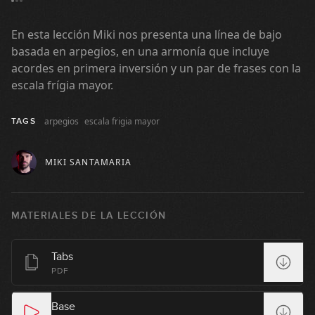
#56: Ghost Notes en D
En esta lección Miki nos presenta una línea de bajo
07:43
basada en arpegios, en una armonía que incluye
#57: Groove Disco Funk en Em
acordes en primera inversión y un par de frases con la
escala frígia mayor.
05:14
arpegios
escala frigia mayor
TAGS
#58: Pop Funk con Swing en Em
MIKI SANTAMARIA
09:55
#59: Blues Funk en A
MATERIALES DE LA LECCIÓN
12:13
Tabs
#60: Ska en Em
PDF
04:30
Base