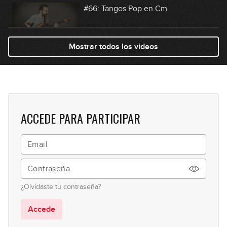
#66: Tangos Pop en Cm
09:34
Mostrar todos los videos
#67: Get Up Funkier (Intro y Riff)
05:21
#68: Groove con marcas en Am
ACCEDE PARA PARTICIPAR
10:58
#69: Bulerías en Am
08:11
¿Olvidaste tu contraseña?
#70: Funk en A
Accede
06:29