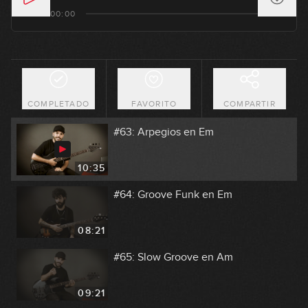
#61: Tanguillo en Em
00:00
GRATIS
08:13
#62: Rumors (Jake Miller) en G#m
COMPLETADO
FAVORITO
COMPARTIR
10:23
#63: Arpegios en Em
10:35
#64: Groove Funk en Em
08:21
#65: Slow Groove en Am
09:21