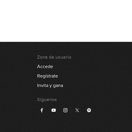
7:15
#88: Slap Rock Funk en Em
5:21
#89: Tapping en C
Zona de usuario
9:14
Accede
#90: Slap Groove en E
Regístrate
7:30
Invita y gana
#91: Rock Riffs en G#m
Síguenos
5:34
#92: Grupos de corcheas en Am