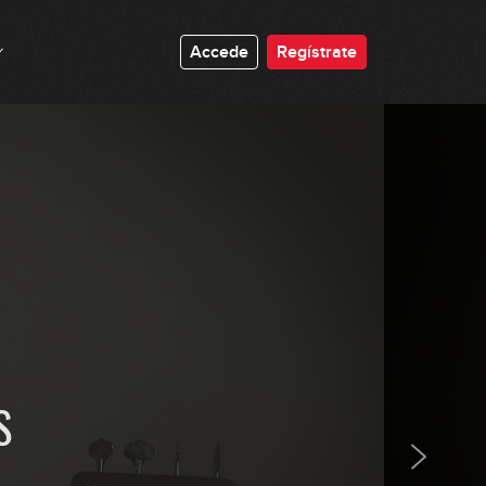
5:21
#68: Groove con marcas en Am
Accede
Regístrate
0:58
#69: Bulerías en Am
8:11
#70: Funk en A
6:29
#71: Chord Melody en A
13:11
S
#72: Pop Funk Bbm