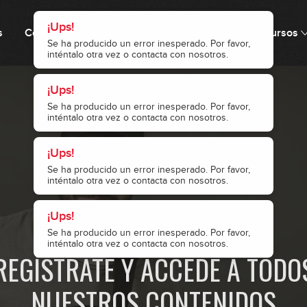
0
¡Ups!
s
Cómo funciona
Precio
Comunidad
Recursos
Se ha producido un error inesperado. Por favor,
inténtalo otra vez o contacta con nosotros.
1
¡Ups!
¡Ups!
¡Ups!
Se ha producido un error inesperado. Por favor,
Se ha producido un error inesperado. Por favor,
Se ha producido un error inesperado. Por favor,
¡Ups!
inténtalo otra vez o contacta con nosotros.
inténtalo otra vez o contacta con nosotros.
inténtalo otra vez o contacta con nosotros.
Se ha producido un error inesperado. Por favor,
inténtalo otra vez o contacta con nosotros.
0
0
· ACCESO RESTRINGIDO ·
REGÍSTRATE Y ACCEDE A TODO
NUESTROS CONTENIDOS