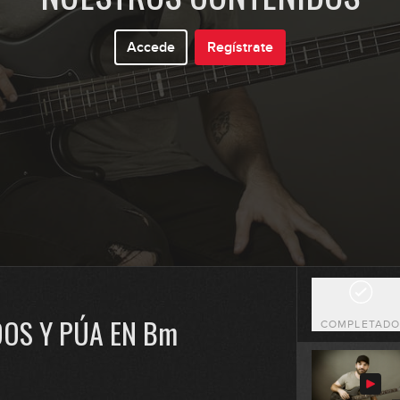
0
Accede
Regístrate
0
0
0
DOS Y PÚA EN Bm
COMPLETAD
0