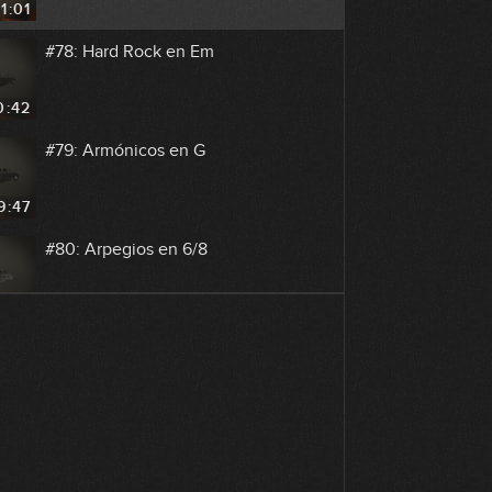
11:01
#78: Hard Rock en Em
0:42
#79: Armónicos en G
9:47
#80: Arpegios en 6/8
0:48
#81: Groove con marcas en Bbm
GRATIS
0:24
#82: Groove Funk en Fm