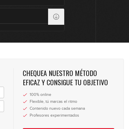
1
0
0
CHEQUEA NUESTRO MÉTODO
EFICAZ Y CONSIGUE TU OBJETIVO
0
100% online
Flexible, tú marcas el ritmo
0
Contenido nuevo cada semana
Profesores experimentados