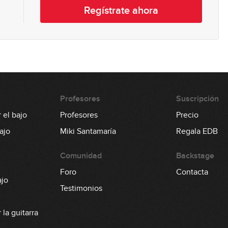
0
Regístrate ahora
0
Profesores
Suscripción
0
 el bajo
Profesores
Precio
ajo
Miki Santamaría
Regala EDB
0
Comunidad
Backstage
Foro
Contacta
ajo
Testimonios
0
la guitarra