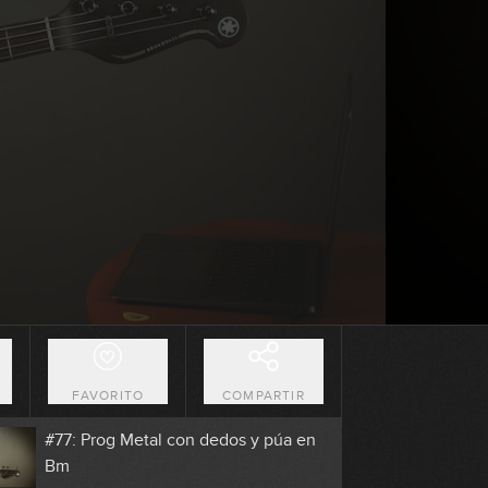
7:12
#73: Bulerías Funk en E
5:20
#74: Slap Groove en Am
2:49
#75: Fingerstyle Groove en E
4:40
#76: Disco Funk en Am
O
FAVORITO
COMPARTIR
8:31
#77: Prog Metal con dedos y púa en
Bm