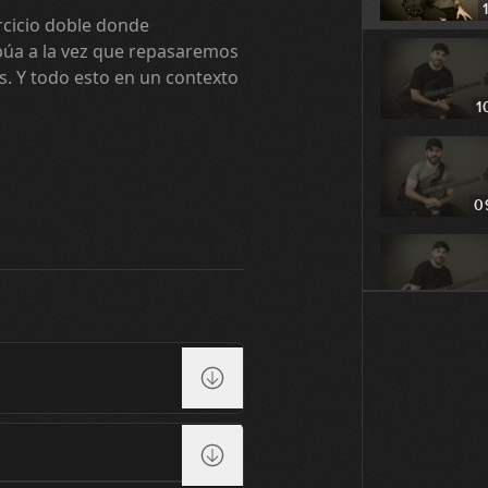
rcicio doble donde
púa a la vez que repasaremos
. Y todo esto en un contexto
1
0
1
1