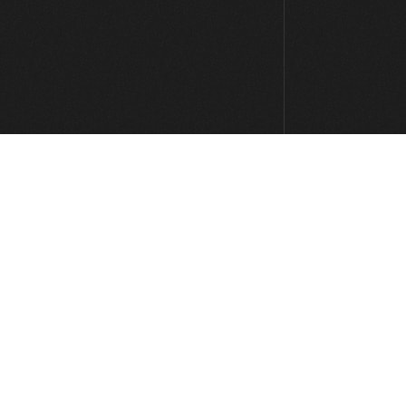
0:16
#83: Tumbao en Em
8:31
#84: Metal Rock en Dm
6:39
#85: Groove con Palm Mute en Am
6:58
#86: Disco Funk en Bm
9:45
#87: Groove en Cm