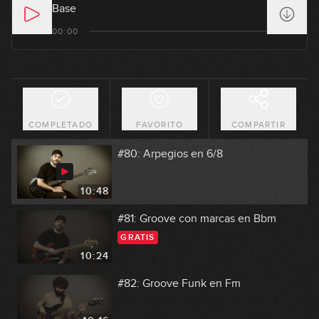
Base
#78: Hard Rock en Em
00:00
10:42
#79: Armónicos en G
COMPLETADO
FAVORITO
COMPARTIR
09:47
#80: Arpegios en 6/8
10:48
#81: Groove con marcas en Bbm
GRATIS
10:24
#82: Groove Funk en Fm