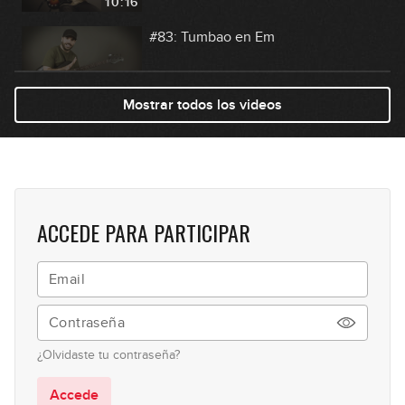
10:16
#83: Tumbao en Em
08:31
Mostrar todos los videos
#84: Metal Rock en Dm
06:39
#85: Groove con Palm Mute en Am
ACCEDE PARA PARTICIPAR
06:58
#86: Disco Funk en Bm
09:45
¿Olvidaste tu contraseña?
#87: Groove en Cm
Accede