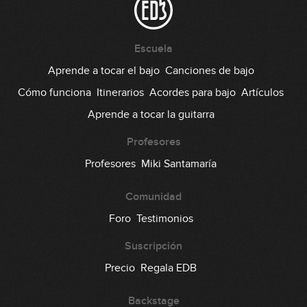
07:37
#93: Groove con notas semimudas
Escuela
en F
Aprende a tocar el bajo
Canciones de bajo
GRATIS
09:12
Cómo funciona
Itinerarios
Acordes para bajo
Artículos
#94: Acordes en E
Aprende a tocar la guitarra
07:54
Profesores
#95: Marcas rítmicas en Am
Profesores
Miki Santamaría
Comunidad
04:33
Foro
Testimonios
#96: Double Stops en G
Suscripción
11:29
Precio
Regala EDB
#97: Slides con Pentatónica
Backstage