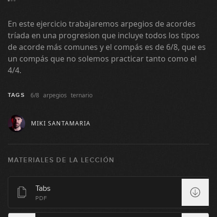
#73: Bulerías Funk en E
En este ejercicio trabajaremos arpegios de acordes
tríada en una progresion que incluye todos los tipos
05:20
de acorde más comunes y el compás es de 6/8, que es
#74: Slap Groove en Am
un compás que no solemos practicar tanto como el
4/4.
02:49
6/8
arpegios
ternario
TAGS
#75: Fingerstyle Groove en E
MIKI SANTAMARIA
04:40
#76: Disco Funk en Am
MATERIALES DE LA LECCIÓN
08:31
Tabs
#77: Prog Metal con dedos y púa en
PDF
Bm
11:01