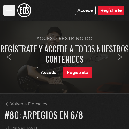
#68: Groove con marcas en Am
Accede
Regístrate
10:58
#69: Bulerías en Am
· ACCESO RESTRINGIDO ·
REGÍSTRATE Y ACCEDE A TODOS NUESTROS
08:11
CONTENIDOS
#70: Funk en A
Accede
Regístrate
06:29
#71: Chord Melody en A
13:11
Volver a Ejercicios
#72: Pop Funk Bbm
#80: ARPEGIOS EN 6/8
07:12
PRINCIPIANTE