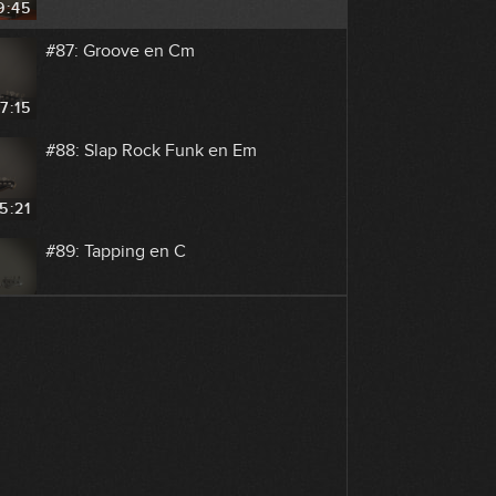
9:45
#87: Groove en Cm
7:15
#88: Slap Rock Funk en Em
5:21
#89: Tapping en C
9:14
#90: Slap Groove en E
7:30
#91: Rock Riffs en G#m