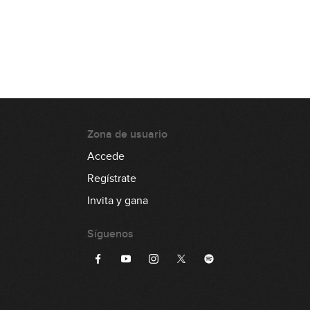
1:29
#97: Slides con Pentatónica
7:44
#98: Fingerstyle Groove en Am
Zona de usuario
8:08
Accede
#99: Groove estilo Palladino en Am
Regístrate
9:38
Invita y gana
#100: Funky Blues en E
Síguenos
0:23
#101: Latin Groove en Em