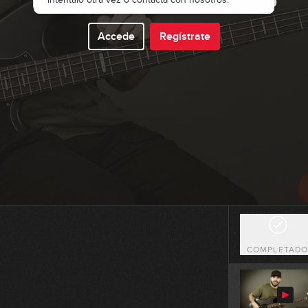
1
Accede
Regístrate
1
0
0
COMPLETAD
0