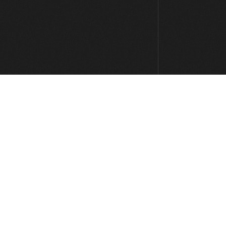
5:34
#92: Grupos de corcheas en Am
7:37
#93: Groove con notas semimudas
en F
GRATIS
9:12
#94: Acordes en E
7:54
#95: Marcas rítmicas en Am
4:33
#96: Double Stops en G