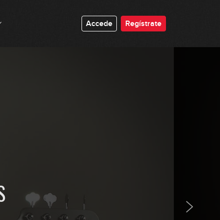
#77: Prog Metal con dedos y púa en
Accede
Regístrate
Bm
11:01
#78: Hard Rock en Em
0:42
#79: Armónicos en G
9:47
#80: Arpegios en 6/8
0:48
S
#81: Groove con marcas en Bbm
GRATIS