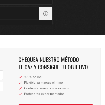
0
0
0
CHEQUEA NUESTRO MÉTODO
EFICAZ Y CONSIGUE TU OBJETIVO
0
100% online
Flexible, tú marcas el ritmo
0
Contenido nuevo cada semana
Profesores experimentados