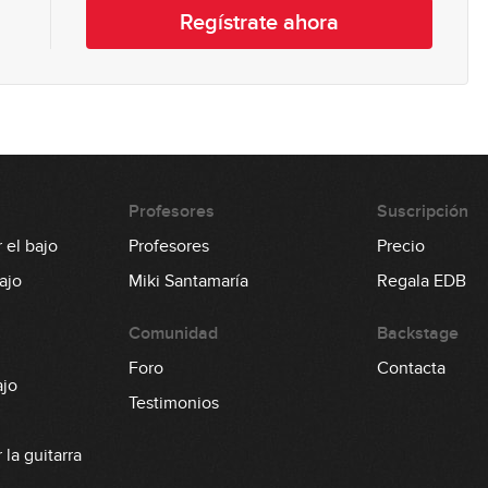
1
Regístrate ahora
0
Profesores
Suscripción
0
 el bajo
Profesores
Precio
ajo
Miki Santamaría
Regala EDB
0
Comunidad
Backstage
Foro
Contacta
ajo
Testimonios
1
la guitarra