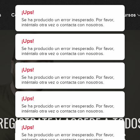
¡Ups!
s
Cómo funciona
Precio
Comunidad
Recursos
Se ha producido un error inesperado. Por favor,
inténtalo otra vez o contacta con nosotros.
¡Ups!
¡Ups!
¡Ups!
Se ha producido un error inesperado. Por favor,
Se ha producido un error inesperado. Por favor,
Se ha producido un error inesperado. Por favor,
¡Ups!
inténtalo otra vez o contacta con nosotros.
inténtalo otra vez o contacta con nosotros.
inténtalo otra vez o contacta con nosotros.
Se ha producido un error inesperado. Por favor,
inténtalo otra vez o contacta con nosotros.
1
0
· ACCESO RESTRINGIDO ·
1
REGÍSTRATE Y ACCEDE A TODO
NUESTROS CONTENIDOS