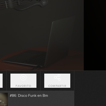
0:24
#82: Groove Funk en Fm
0:16
#83: Tumbao en Em
8:31
#84: Metal Rock en Dm
6:39
#85: Groove con Palm Mute en Am
O
FAVORITO
COMPARTIR
6:58
#86: Disco Funk en Bm