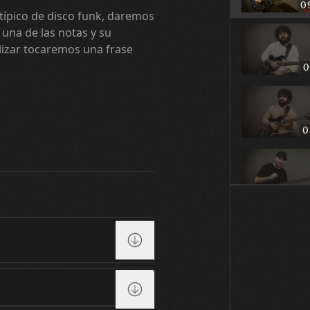
0
 típico de disco funk, daremos
una de las notas y su
lizar tocaremos una frase
0
0
0
0