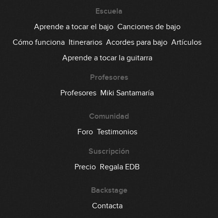
#101: Latin Groove en Em
Escuela
Aprende a tocar el bajo
Canciones de bajo
04:01
Cómo funciona
Itinerarios
Acordes para bajo
Artículos
#102: Chord Melody en D
Aprende a tocar la guitarra
11:14
Profesores
#103: Rock Riff en F#m
Profesores
Miki Santamaría
Comunidad
04:38
Foro
Testimonios
#104: Funky Blues Swingado en A
Suscripción
06:01
Precio
Regala EDB
#105: Fingerstyle Groove en Dm
Backstage
Contacta
08:52