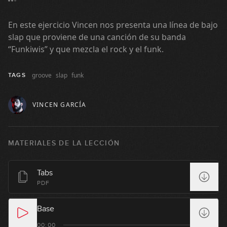
GRATIS
10:24
En este ejercicio Vincen nos presenta una línea de bajo
#82: Groove Funk en Fm
slap que proviene de una canción de su banda
“Funkiwis” y que mezcla el rock y el funk.
10:16
groove
slap
funk
TAGS
#83: Tumbao en Em
VINCEN GARCÍA
08:31
#84: Metal Rock en Dm
MATERIALES DE LA LECCIÓN
06:39
Tabs
#85: Groove con Palm Mute en Am
PDF
06:58
Base
#86: Disco Funk en Bm
00:00