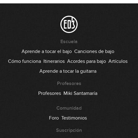
#109: Groove Swingado en Gm
04:53
#110: Técnica y Modos Griegos en C
Escuela
Aprende a tocar el bajo
Canciones de bajo
09:07
Cómo funciona
Itinerarios
Acordes para bajo
Artículos
#111: Slap en Am
Aprende a tocar la guitarra
12:45
Profesores
#112: Palm Mute en F#m
Profesores
Miki Santamaría
Comunidad
05:42
Foro
Testimonios
#113: Fingerstyle Groove 6x8 en Em
Suscripción
11:24