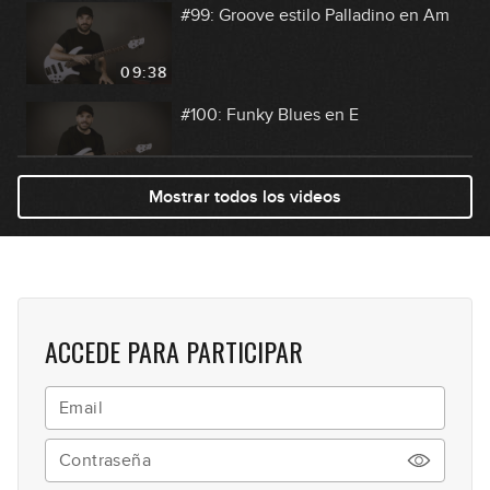
#99: Groove estilo Palladino en Am
09:38
#100: Funky Blues en E
10:23
Mostrar todos los videos
#101: Latin Groove en Em
04:01
#102: Chord Melody en D
ACCEDE PARA PARTICIPAR
11:14
#103: Rock Riff en F#m
04:38