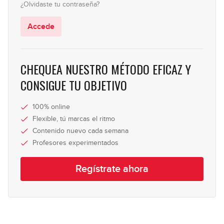
¿Olvidaste tu contraseña?
#104: Funky Blues Swingado en A
Accede
06:01
#105: Fingerstyle Groove en Dm
CHEQUEA NUESTRO MÉTODO EFICAZ Y
CONSIGUE TU OBJETIVO
08:52
#106: Desplazamiento Rock en Gm
100% online
Flexible, tú marcas el ritmo
08:20
Contenido nuevo cada semana
Profesores experimentados
#107: Slap & Fingers en E
Regístrate ahora
07:26
#108: Reggae en Am
07:21