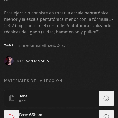
Este ejercicio consiste en tocar la escala pentatónica
09:14
menor y la escala pentatónica menor con la fórmula 3-
#90: Slap Groove en E
2-3-2 (explicado en el curso de Pentatónica) utilizando
técnicas de ligado (slides, hammer-on y pull-off).
07:30
hammer-on
pull off
pentatónica
TAGS
#91: Rock Riffs en G#m
MIKI SANTAMARIA
05:34
#92: Grupos de corcheas en Am
MATERIALES DE LA LECCIÓN
07:37
#93: Groove con notas semimudas
Tabs
en F
PDF
GRATIS
09:12
Base 65bpm