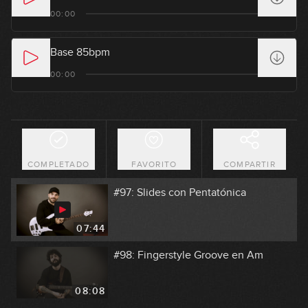
#94: Acordes en E
00:00
07:54
Base 85bpm
#95: Marcas rítmicas en Am
00:00
04:33
#96: Double Stops en G
COMPLETADO
FAVORITO
COMPARTIR
11:29
#97: Slides con Pentatónica
07:44
#98: Fingerstyle Groove en Am
08:08