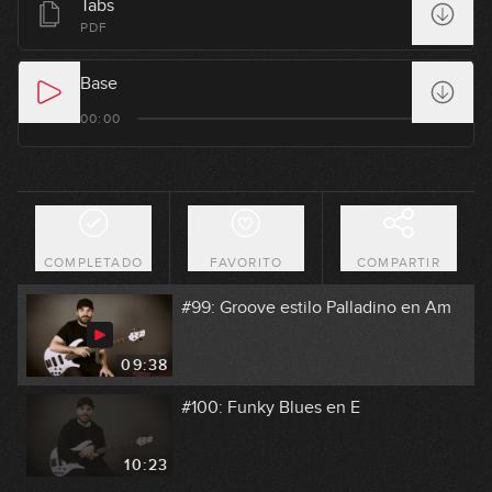
Tabs
#96: Double Stops en G
PDF
11:29
Base
#97: Slides con Pentatónica
00:00
07:44
#98: Fingerstyle Groove en Am
COMPLETADO
FAVORITO
COMPARTIR
08:08
#99: Groove estilo Palladino en Am
09:38
#100: Funky Blues en E
10:23