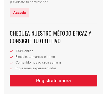
¿Olvidaste tu contraseña?
#106: Desplazamiento Rock en Gm
Accede
08:20
#107: Slap & Fingers en E
CHEQUEA NUESTRO MÉTODO EFICAZ Y
CONSIGUE TU OBJETIVO
07:26
#108: Reggae en Am
100% online
Flexible, tú marcas el ritmo
07:21
Contenido nuevo cada semana
Profesores experimentados
#109: Groove Swingado en Gm
Regístrate ahora
04:53
#110: Técnica y Modos Griegos en C
09:07