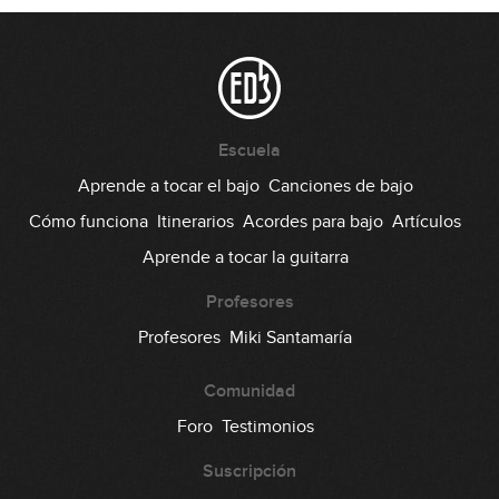
#111: Slap en Am
12:45
#112: Palm Mute en F#m
Escuela
Aprende a tocar el bajo
Canciones de bajo
05:42
Cómo funciona
Itinerarios
Acordes para bajo
Artículos
#113: Fingerstyle Groove 6x8 en Em
Aprende a tocar la guitarra
11:24
Profesores
#114: Slap OHTP en Bm
Profesores
Miki Santamaría
Comunidad
07:47
Foro
Testimonios
#115: Línea con 9as y 10as en Em
Suscripción
09:49