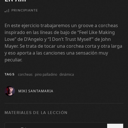
PRINCIPIANTE
05:34
En este ejercicio trabajaremos un groove a corcheas
#92: Grupos de corcheas en Am
inspirado en las líneas de bajo de “Feel Like Making
Love” de D’Angelo y “I Don’t Trust Myself” de John
07:37
Mayer. Se trata de tocar una corchea corta y otra larga
#93: Groove con notas semimudas
y eso aporta a las canciones una sensación muy
en F
peculiar.
GRATIS
09:12
corcheas
pino palladino
dinámica
TAGS
#94: Acordes en E
MIKI SANTAMARIA
07:54
#95: Marcas rítmicas en Am
MATERIALES DE LA LECCIÓN
04:33