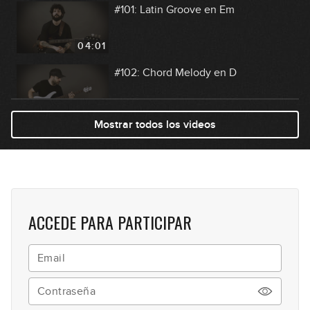
#101: Latin Groove en Em
04:01
#102: Chord Melody en D
11:14
Mostrar todos los videos
#103: Rock Riff en F#m
04:38
#104: Funky Blues Swingado en A
ACCEDE PARA PARTICIPAR
06:01
#105: Fingerstyle Groove en Dm
08:52