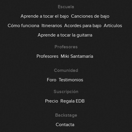
#30: Groove Funk en E
Escuela
Aprende a tocar el bajo
Canciones de bajo
03:38
Cómo funciona
Itinerarios
Acordes para bajo
Artículos
#31: Groove Funk en Am dórico
Aprende a tocar la guitarra
03:08
Profesores
#32: Groove Funk en Ebm (Lizzo)
Profesores
Miki Santamaría
Comunidad
04:47
Foro
Testimonios
#33: Línea Pop Fingerstyle en Am
Suscripción
05:52
Precio
Regala EDB
#34: Funky Blues en E
Backstage
Contacta
06:55