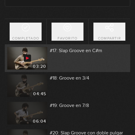
03:07
#16: Slap Groove con Swing en Fm
COMPLETADO
FAVORITO
COMPARTIR
04:17
#17: Slap Groove en C#m
03:20
#18: Groove en 3/4
04:45
#19: Groove en 7/8
06:04
#20: Slap Groove con doble pulgar