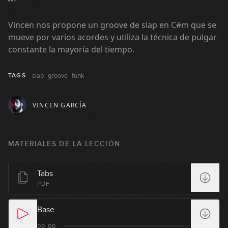
07:02
Vincen nos propone un groove de slap en C#m que se
#11: Fingerstyle & Slap - Charlie Puth
mueve por varios acordes y utiliza la técnica de pulgar
constante la mayoría del tiempo.
04:39
slap
groove
funk
TAGS
#12: Fingerstyle Groove en Em (estilo
Vulfpeck)
VINCEN GARCÍA
05:12
#13: Forró en Fm
MATERIALES DE LA LECCIÓN
08:06
Tabs
#14: Fingerstyle Groove en Gm
PDF
06:11
Base
#15: Fingerstyle Groove en Em
00:00