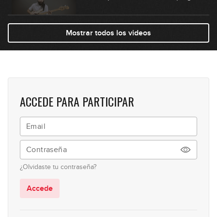
05:38
Mostrar todos los videos
#21: Fingerstyle Groove en Em
04:31
#22: Groove con Notas mudas en Fm
ACCEDE PARA PARTICIPAR
04:51
#23: Fingerstyle groove en Cm
07:03
¿Olvidaste tu contraseña?
#24: Fingerstyle groove en E7
Accede
05:44
#25: Slap Groove - Finesse (Bruno