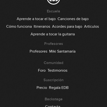
#34: Funky Blues en E
Escuela
Aprende a tocar el bajo
Canciones de bajo
06:55
Cómo funciona
Itinerarios
Acordes para bajo
Artículos
#35: Desplazamiento rítmico
Aprende a tocar la guitarra
05:52
Profesores
#36: Ejercicio de tonalidades
Profesores
Miki Santamaría
Comunidad
06:15
Foro
Testimonios
#37: Ejercicio de sextas
Suscripción
05:28
Precio
Regala EDB
#38: Slap Groove en Em
Backstage
Contacta