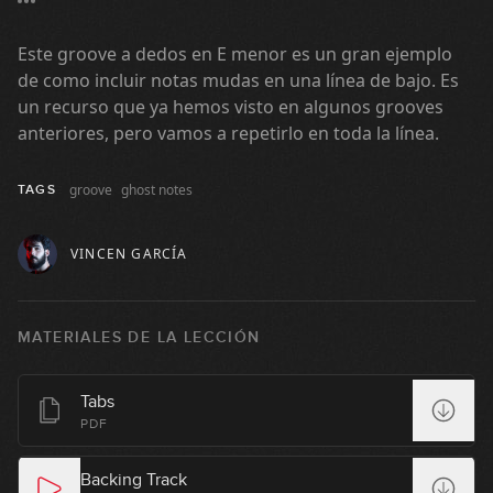
#14: Fingerstyle Groove en Gm
Este groove a dedos en E menor es un gran ejemplo
06:11
de como incluir notas mudas en una línea de bajo. Es
#15: Fingerstyle Groove en Em
un recurso que ya hemos visto en algunos grooves
anteriores, pero vamos a repetirlo en toda la línea.
03:07
groove
ghost notes
TAGS
#16: Slap Groove con Swing en Fm
VINCEN GARCÍA
04:17
#17: Slap Groove en C#m
MATERIALES DE LA LECCIÓN
03:20
Tabs
#18: Groove en 3/4
PDF
04:45
Backing Track