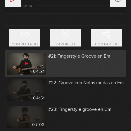
#19: Groove en 7/8
00:00
06:04
#20: Slap Groove con doble pulgar
COMPLETADO
FAVORITO
COMPARTIR
05:38
#21: Fingerstyle Groove en Em
04:31
#22: Groove con Notas mudas en Fm
04:51
#23: Fingerstyle groove en Cm
07:03