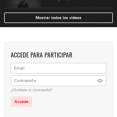
04:36
Mostrar todos los videos
#28: Happy Funk en Dm
05:50
#29: Hip Hop en Am
ACCEDE PARA PARTICIPAR
06:03
#30: Groove Funk en E
03:38
¿Olvidaste tu contraseña?
#31: Groove Funk en Am dórico
Accede
03:08