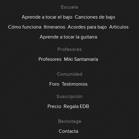
#37: Ejercicio de sextas
Escuela
Aprende a tocar el bajo
Canciones de bajo
05:28
Cómo funciona
Itinerarios
Acordes para bajo
Artículos
#38: Slap Groove en Em
Aprende a tocar la guitarra
04:09
Profesores
#39: Fingerstyle Groove en Dm
Profesores
Miki Santamaría
Comunidad
08:52
Foro
Testimonios
#40: Fingerstyle Groove en Gm
Suscripción
07:42
Precio
Regala EDB
#41: Slap Groove en Gm
Backstage
Contacta
04:10