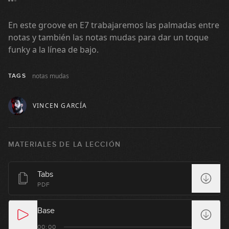
03:20
En este groove en E7 trabajaremos las palmadas entre
#18: Groove en 3/4
notas y también las notas mudas para dar un toque
funky a la línea de bajo.
04:45
notas mudas
TAGS
#19: Groove en 7/8
VINCEN GARCÍA
06:04
#20: Slap Groove con doble pulgar
MATERIALES DE LA LECCIÓN
05:38
Tabs
#21: Fingerstyle Groove en Em
PDF
04:31
Base
#22: Groove con Notas mudas en Fm
00:00