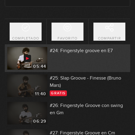
04:51
#23: Fingerstyle groove en Cm
COMPLETADO
FAVORITO
COMPARTIR
07:03
#24: Fingerstyle groove en E7
05:44
#25: Slap Groove - Finesse (Bruno
Mars)
GRATIS
11:40
#26: Fingerstyle Groove con swing
en Gm
06:29
#27: Fingerstyle Groove en Cm