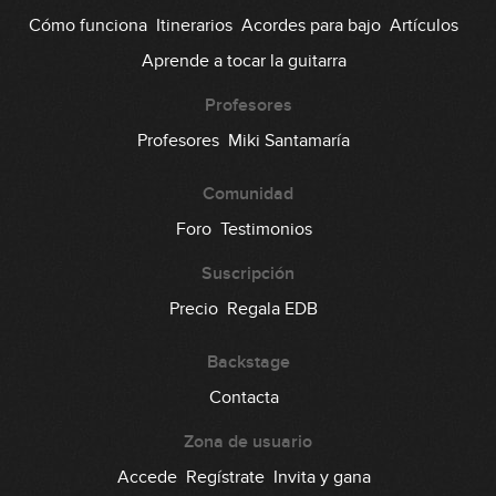
Cómo funciona
Itinerarios
Acordes para bajo
Artículos
#17: Slap Groove en C#m
Aprende a tocar la guitarra
03:20
Profesores
#18: Groove en 3/4
Profesores
Miki Santamaría
Comunidad
04:45
Foro
Testimonios
#19: Groove en 7/8
Suscripción
06:04
Precio
Regala EDB
#20: Slap Groove con doble pulgar
Backstage
Contacta
05:38
#21: Fingerstyle Groove en Em
Zona de usuario
Accede
Regístrate
Invita y gana