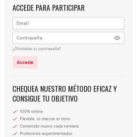
ACCEDE PARA PARTICIPAR
Live #10 Improvisación
10
01:24:55
Live #11 Armonía
11
¿Olvidaste tu contraseña?
01:17:46
Accede
Live #13 con Miki Santamaria
12
01:31:27
CHEQUEA NUESTRO MÉTODO EFICAZ Y
Sorteo de Navidad 2022
13
CONSIGUE TU OBJETIVO
39:48
100% online
Live #15 El sonido de Flea
Flexible, tú marcas el ritmo
14
Contenido nuevo cada semana
01:39:13
Profesores experimentados