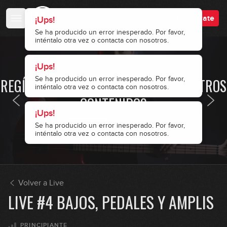
Accede
Regístrate
¡Ups!
Se ha producido un error inesperado. Por favor,
inténtalo otra vez o contacta con nosotros.
¡Ups!
· ACCESO RESTRINGIDO ·
Se ha producido un error inesperado. Por favor,
REGÍSTRATE Y ACCEDE A TODOS NUESTROS
inténtalo otra vez o contacta con nosotros.
CONTENIDOS
¡Ups!
Se ha producido un error inesperado. Por favor,
Accede
Regístrate
inténtalo otra vez o contacta con nosotros.
Volver a Live
LIVE #4 BAJOS, PEDALES Y AMPLIS
PRINCIPIANTE