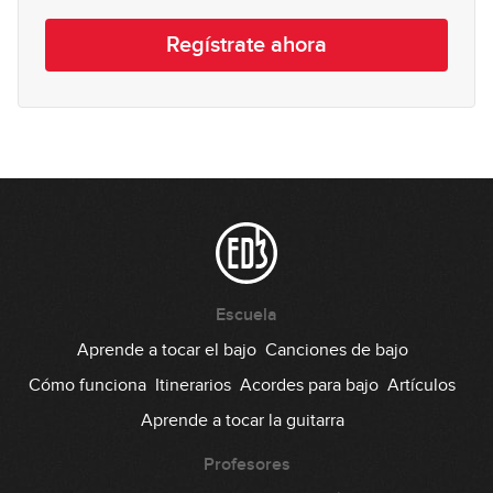
Live #16 Hablemos de bajos
15
Regístrate ahora
01:39:56
Live #17 Los secretos de la
16
pentatónica
01:38:25
Sorteo de Navidad 2023
17
54:10
Live #19 Una tarde con Miki
18
Escuela
55:13
Aprende a tocar el bajo
Canciones de bajo
Live #20 Una tarde con Miki
Cómo funciona
Itinerarios
Acordes para bajo
Artículos
19
Aprende a tocar la guitarra
01:44:10
Profesores
Live #21 5to Aniversario EDB