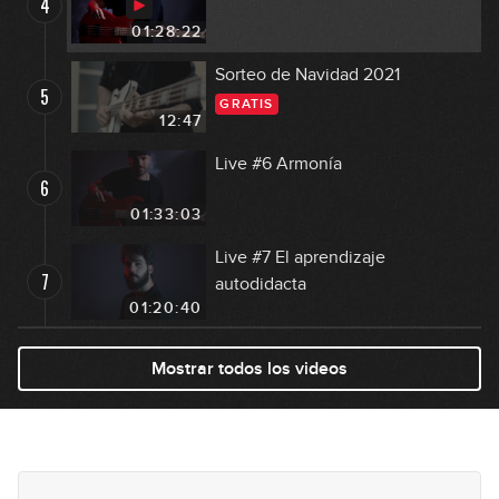
4
01:28:22
Sorteo de Navidad 2021
5
GRATIS
12:47
Live #6 Armonía
6
01:33:03
Live #7 El aprendizaje
7
autodidacta
01:20:40
Live #8 Armonía
Mostrar todos los videos
8
01:31:28
Live #9 con Miki Santamaria
9
01:25:00