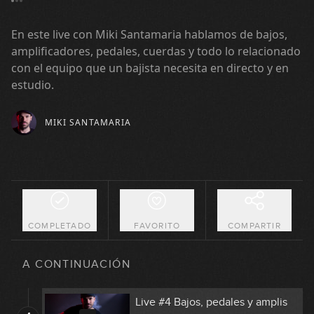
En este live con Miki Santamaria hablamos de bajos,
amplificadores, pedales, cuerdas y todo lo relacionado
con el equipo que un bajista necesita en directo y en
estudio.
MIKI SANTAMARIA
Live #1 con Miki Santamaria
1
01:15:40
Live #2 con Miki Santamaria
2
01:22:41
COMPLETADO
FAVORITO
COMPARTIR
Live #3 La vida del músico
3
A CONTINUACIÓN
01:37:35
Live #4 Bajos, pedales y amplis