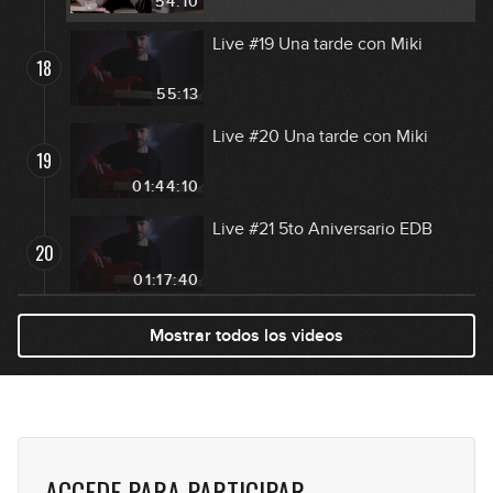
54:10
Live #19 Una tarde con Miki
18
55:13
Live #20 Una tarde con Miki
19
01:44:10
Live #21 5to Aniversario EDB
20
01:17:40
Live EDG y EDB
Mostrar todos los videos
21
01:33:43
Live #23 Q&A con Miki
22
01:18:47
ACCEDE PARA PARTICIPAR