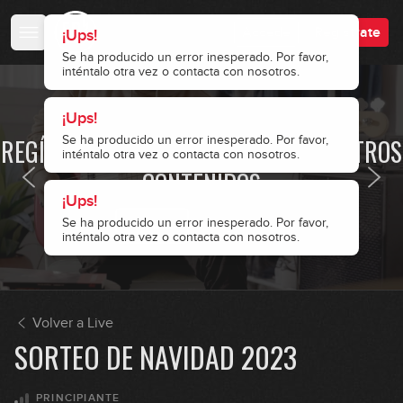
Live #7 El aprendizaje
Se ha producido un error inesperado. Por favor,
inténtalo otra vez o contacta con nosotros.
inténtalo otra vez o contacta con nosotros.
7
autodidacta
Accede
Regístrate
01:20:40
Live #8 Armonía
8
· ACCESO RESTRINGIDO ·
01:31:28
REGÍSTRATE Y ACCEDE A TODOS NUESTROS
Live #9 con Miki Santamaria
CONTENIDOS
9
01:25:00
Accede
Regístrate
Live #10 Improvisación
10
01:24:55
Live #11 Armonía
Volver a Live
11
SORTEO DE NAVIDAD 2023
01:17:46
Live #13 con Miki Santamaria
PRINCIPIANTE