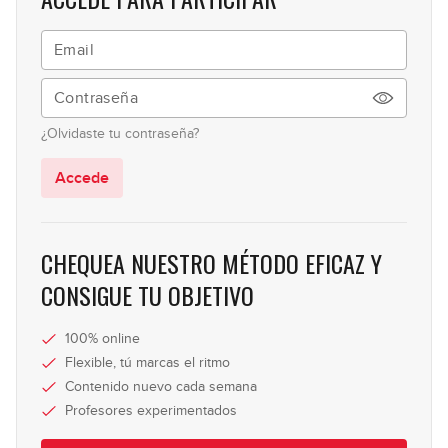
Sorteo Navidad 2024
23
46:43
Live #25 Q&A con Miki
24
¿Olvidaste tu contraseña?
01:11:43
Accede
Sorteo Navidad 2025
25
38:57
CHEQUEA NUESTRO MÉTODO EFICAZ Y
Live #26 Sacar canciones de oído
26
CONSIGUE TU OBJETIVO
01:32:46
100% online
Live #27 Masterclass de Carlos
Flexible, tú marcas el ritmo
27
Martín
Contenido nuevo cada semana
01:51:36
Profesores experimentados
Live #28 Masterclass de Carlos