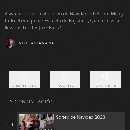
12
01:31:27
Asiste en directo al sorteo de Navidad 2023, con Miki y
Sorteo de Navidad 2022
todo el equipo de Escuela de Bajistas. ¿Quién se va a
13
llevar el Fender Jazz Bass?
39:48
MIKI SANTAMARIA
Live #15 El sonido de Flea
14
01:39:13
Live #16 Hablemos de bajos
15
01:39:56
COMPLETADO
FAVORITO
COMPARTIR
Live #17 Los secretos de la
16
pentatónica
A CONTINUACIÓN
01:38:25
Sorteo de Navidad 2023
17