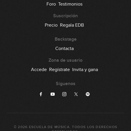
Foro
Testimonios
Suscripción
Precio
Regala EDB
Backstage
Contacta
Zona de usuario
Accede
Regístrate
Invita y gana
Síguenos
©
2026
ESCUELA DE MÚSICA
. TODOS LOS DERECHOS