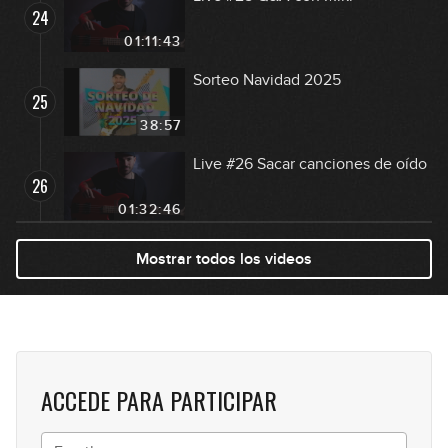
24
01:11:43
Sorteo Navidad 2025
25
38:57
Live #26 Sacar canciones de oído
26
01:32:46
Live #27 Masterclass de Carlos
Mostrar todos los videos
27
Martín
01:51:36
Live #28 Masterclass de Carlos
28
Martín
01:39:55
ACCEDE PARA PARTICIPAR