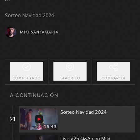
Live #20 Una tarde con Miki
19
Sorteo Navidad 2024
01:44:10
MIKI SANTAMARIA
Live #21 5to Aniversario EDB
20
01:17:40
Live EDG y EDB
21
01:33:43
COMPLETADO
FAVORITO
COMPARTIR
Live #23 Q&A con Miki
22
A CONTINUACIÓN
01:18:47
Sorteo Navidad 2024
23
46:43
Live #25 Q&A con Miki