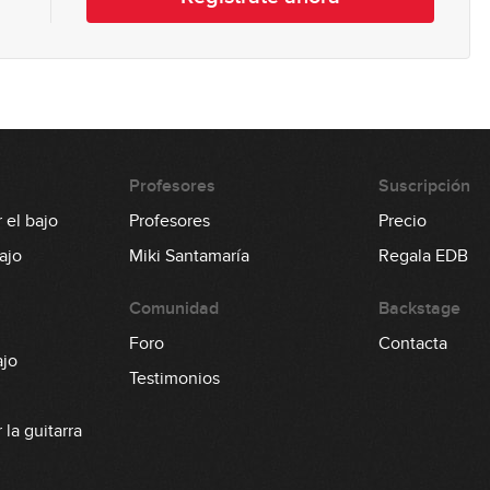
0
1
Profesores
Suscripción
0
 el bajo
Profesores
Precio
ajo
Miki Santamaría
Regala EDB
Comunidad
Backstage
1
Foro
Contacta
ajo
Testimonios
1
la guitarra