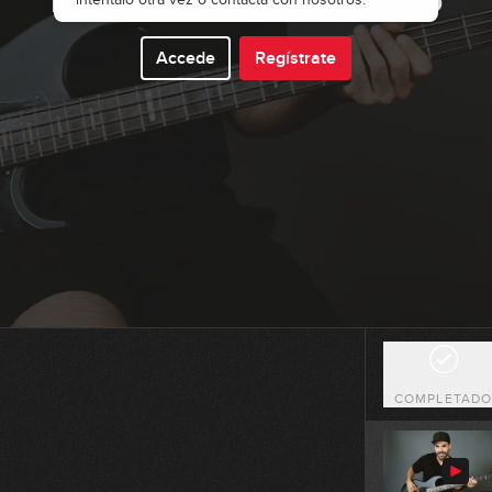
1
Accede
Regístrate
1
2
COMPLETAD
2