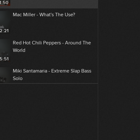
1:50
Mac Miller - What's The Use?
2:21
Red Hot Chili Peppers - Around The
World
5:51
Miki Santamaria - Extreme Slap Bass
Solo
8:41
Dua Lipa - Don't Start Now
GRATIS
4:19
Stevie Wonder - Sir Duke