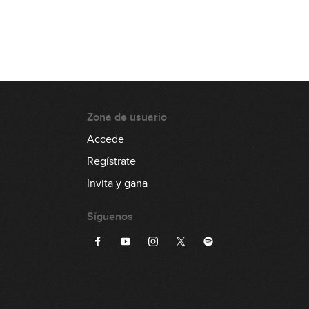
8:58
Vulfpeck - Disco Ulysses
6:27
Bruno Mars - Treasure
Zona de usuario
9:26
Accede
Regístrate
Eagles - Hotel California
Invita y gana
3:32
Síguenos
James Brown - Cold Sweat
0:53
Earth Wind & Fire - September