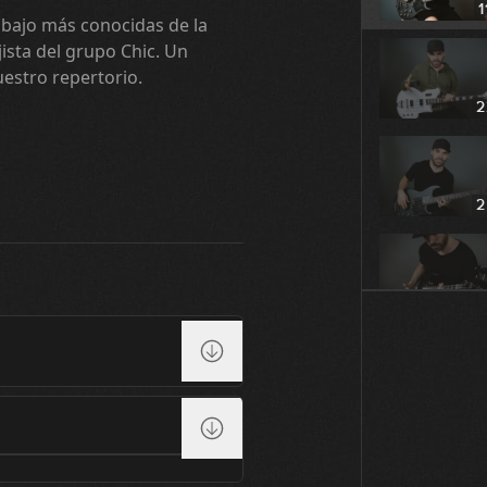
1
e bajo más conocidas de la
ista del grupo Chic. Un
uestro repertorio.
2
2
2
2