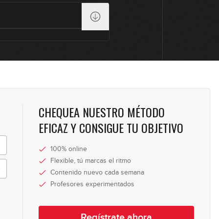
2
2
1
CHEQUEA NUESTRO MÉTODO
EFICAZ Y CONSIGUE TU OBJETIVO
1
100% online
Flexible, tú marcas el ritmo
Contenido nuevo cada semana
1
Profesores experimentados
Regístrate ahora