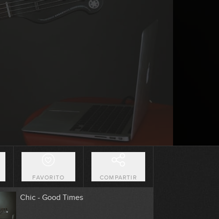
0:09
Gorillaz - Feel Good Inc.
2:02
The Police - Roxanne
13:11
Journey - Don't Stop Believin'
3:00
Bon Jovi - Livin' On A Prayer
O
FAVORITO
COMPARTIR
1:53
Chic - Good Times