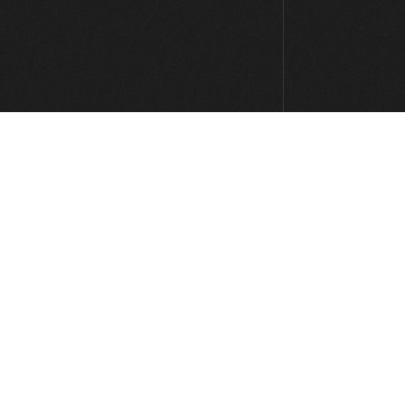
0:01
Stevie Wonder - I Wish
0:48
Jaco Pastorius - Come On Come
Over
7:20
Jennifer Paige - Crush
2:24
Red Hot Chili Peppers - Can't Stop
8:22
The Meters - Cissy Strut