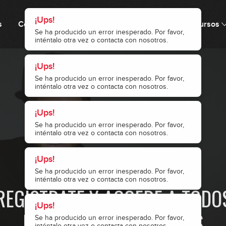
¡Ups!
s
Cómo funciona
Precio
Comunidad
Recursos
Se ha producido un error inesperado. Por favor,
inténtalo otra vez o contacta con nosotros.
¡Ups!
Se ha producido un error inesperado. Por favor,
inténtalo otra vez o contacta con nosotros.
¡Ups!
Se ha producido un error inesperado. Por favor,
inténtalo otra vez o contacta con nosotros.
¡Ups!
· ACCESO RESTRINGIDO ·
Se ha producido un error inesperado. Por favor,
inténtalo otra vez o contacta con nosotros.
0
REGÍSTRATE Y ACCEDE A TODO
¡Ups!
NUESTROS CONTENIDOS
Se ha producido un error inesperado. Por favor,
inténtalo otra vez o contacta con nosotros.