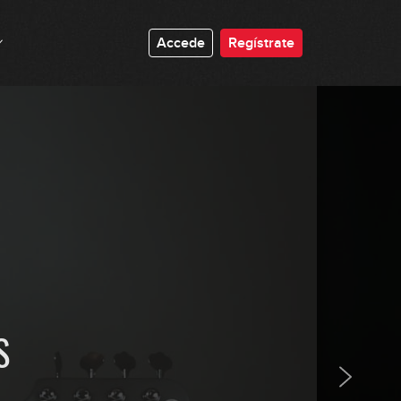
Accede
Regístrate
Queen - Another One Bites The
Dust
GRATIS
9:32
S
Michael Jackson - Billie Jean
GRATIS