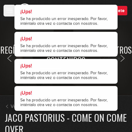
Accede
Regístrate
¡Ups!
Se ha producido un error inesperado. Por favor,
inténtalo otra vez o contacta con nosotros.
¡Ups!
· ACCESO RESTRINGIDO ·
Se ha producido un error inesperado. Por favor,
REGÍSTRATE Y ACCEDE A TODOS NUESTROS
inténtalo otra vez o contacta con nosotros.
CONTENIDOS
¡Ups!
Se ha producido un error inesperado. Por favor,
Accede
Regístrate
inténtalo otra vez o contacta con nosotros.
¡Ups!
Se ha producido un error inesperado. Por favor,
inténtalo otra vez o contacta con nosotros.
Volver a Repertorio
JACO PASTORIUS - COME ON COME
OVER