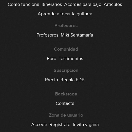
Cómo funciona
Itinerarios
Acordes para bajo
Artículos
Jennifer Paige - Crush
Aprende a tocar la guitarra
12:24
Profesores
Red Hot Chili Peppers - Can't Stop
Profesores
Miki Santamaría
Comunidad
18:22
Foro
Testimonios
The Meters - Cissy Strut
Suscripción
08:58
Precio
Regala EDB
Vulfpeck - Disco Ulysses
Backstage
Contacta
16:27
Bruno Mars - Treasure
Zona de usuario
Accede
Regístrate
Invita y gana
09:26