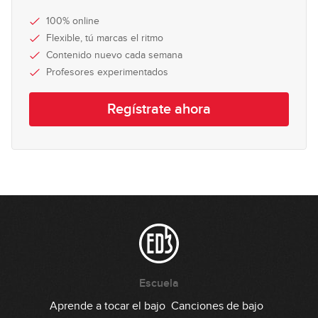
Miki Santamaria - Extreme Slap Bass
100% online
Solo
Flexible, tú marcas el ritmo
28:41
Contenido nuevo cada semana
Profesores experimentados
Dua Lipa - Don't Start Now
GRATIS
Regístrate ahora
24:19
Stevie Wonder - Sir Duke
20:01
Stevie Wonder - I Wish
20:48
Jaco Pastorius - Come On Come
Escuela
Over
Aprende a tocar el bajo
Canciones de bajo
17:20