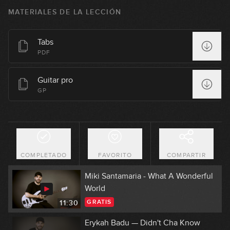
GRATIS
MATERIALES DE LA LECCIÓN
16:09
Michael Jackson - Get on the Floor
Tabs
PDF
09:51
Guitar pro
Camarón de la Isla - La Leyenda del
GP
Tiempo
GRATIS
14:59
Carles Benavent - De perdidos al río
COMPLETADO
FAVORITO
COMPARTIR
14:43
Miki Santamaria - What A Wonderful
World
GRATIS
11:30
Erykah Badu — Didn't Cha Know