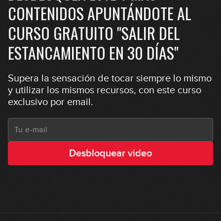
CONTENIDOS APUNTÁNDOTE AL
13:32
CURSO GRATUITO "SALIR DEL
James Brown - Cold Sweat
ESTANCAMIENTO EN 30 DÍAS"
10:53
Earth Wind & Fire - September
Supera la sensación de tocar siempre lo mismo
y utilizar los mismos recursos, con este curso
11:51
exclusivo por email.
Pink Floyd - Money
15:02
Desbloquear video
The Police - Walking On The Moon
13:29
Wild Cherry - Play That Funky Music