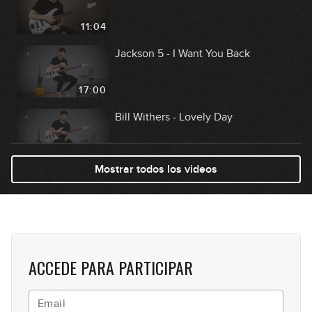
11:04
Jackson 5 - I Want You Back
17:00
Bill Withers - Lovely Day
17:01
Mostrar todos los videos
Chic - I Want your Love
10:25
Hombres G - Devuélveme a mi chica
ACCEDE PARA PARTICIPAR
GRATIS
16:04
Red Hot Chili Peppers -