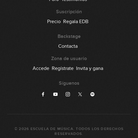
Suscripción
Precio
Regala EDB
Backstage
Contacta
Zona de usuario
Accede
Regístrate
Invita y gana
Síguenos
©
2026
ESCUELA DE MÚSICA
. TODOS LOS DERECHOS
RESERVADOS.