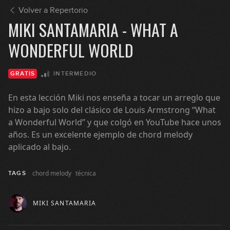
Volver a Repertorio
11:24
MIKI SANTAMARIA - WHAT A
Pino D'Angiò - Ma Quale Idea
WONDERFUL WORLD
05:05
INTERMEDIO
GRATIS
Weather Report - Teen Town
En esta lección Miki nos enseña a tocar un arreglo que
32:42
hizo a bajo solo del clásico de Louis Armstrong “What
a Wonderful World” y que colgó en YouTube hace unos
Rage Against the Machine - Take
años. Es un excelente ejemplo de chord melody
The Power Back
aplicado al bajo.
12:36
Jamiroquai - Cosmic Girl
chord melody
técnica
TAGS
GRATIS
11:07
MIKI SANTAMARIA
Vulfpeck - Dean Town