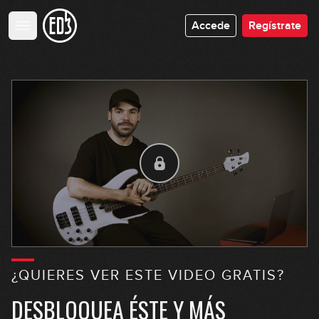
12:24
Accede
Regístrate
Red Hot Chili Peppers - Can't Stop
18:22
The Meters - Cissy Strut
08:58
Vulfpeck - Disco Ulysses
16:27
Bruno Mars - Treasure
09:26
¿QUIERES VER ESTE VIDEO GRATIS?
Eagles - Hotel California
DESBLOQUEA ÉSTE Y MÁS