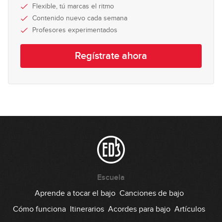
GRATIS
Flexible, tú marcas el ritmo
16:04
Contenido nuevo cada semana
Profesores experimentados
Red Hot Chili Peppers -
Californication
Regístrate ahora
23:10
Escuela
Aprende a tocar el bajo
Canciones de bajo
Cómo funciona
Itinerarios
Acordes para bajo
Artículos