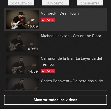
COMPLETADO
FAVORITO
COMPARTIR
11:07
Vulfpeck - Dean Town
GRATIS
16:09
Michael Jackson - Get on the Floor
09:51
Camarón de la Isla - La Leyenda del
Tiempo
GRATIS
14:59
Carles Benavent - De perdidos al río
14:43
Mostrar todos los videos
Miki Santamaria - What A Wonderful
World