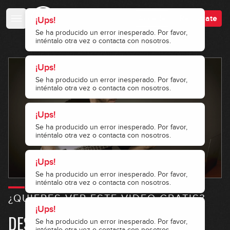
Miki Santamaria - Extreme Slap Bass
Accede
Regístrate
¡Ups!
Solo
Se ha producido un error inesperado. Por favor,
28:41
inténtalo otra vez o contacta con nosotros.
Dua Lipa - Don't Start Now
¡Ups!
¡Ups!
¡Ups!
¡Ups!
GRATIS
Se ha producido un error inesperado. Por favor,
Se ha producido un error inesperado. Por favor,
Se ha producido un error inesperado. Por favor,
Se ha producido un error inesperado. Por favor,
inténtalo otra vez o contacta con nosotros.
inténtalo otra vez o contacta con nosotros.
inténtalo otra vez o contacta con nosotros.
24:19
inténtalo otra vez o contacta con nosotros.
Stevie Wonder - Sir Duke
20:01
Stevie Wonder - I Wish
20:48
¿QUIERES VER ESTE VIDEO GRATIS?
Jaco Pastorius - Come On Come
Over
DESBLOQUEA ÉSTE Y MÁS
17:20