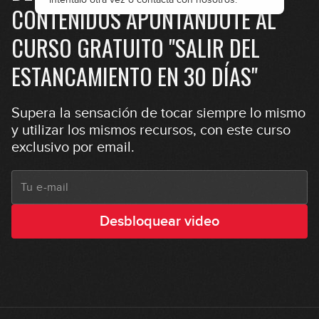
CONTENIDOS APUNTÁNDOTE AL
Jennifer Paige - Crush
CURSO GRATUITO "SALIR DEL
12:24
ESTANCAMIENTO EN 30 DÍAS"
Red Hot Chili Peppers - Can't Stop
Supera la sensación de tocar siempre lo mismo
18:22
y utilizar los mismos recursos, con este curso
exclusivo por email.
The Meters - Cissy Strut
08:58
Vulfpeck - Disco Ulysses
Desbloquear video
16:27
Bruno Mars - Treasure