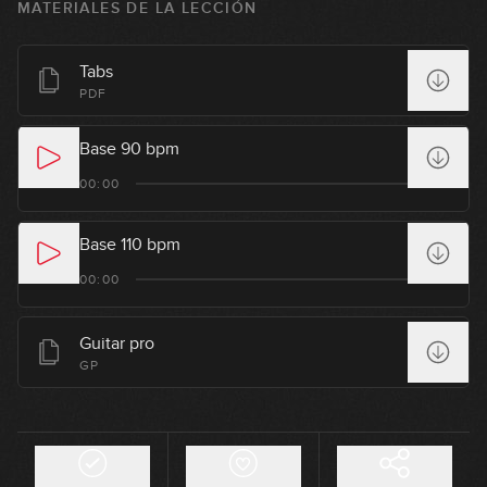
MATERIALES DE LA LECCIÓN
13:29
Wild Cherry - Play That Funky Music
Tabs
PDF
11:24
Base 90 bpm
Pino D'Angiò - Ma Quale Idea
00:00
05:05
Base 110 bpm
Weather Report - Teen Town
00:00
32:42
Guitar pro
Rage Against the Machine - Take
GP
The Power Back
12:36
Jamiroquai - Cosmic Girl
GRATIS