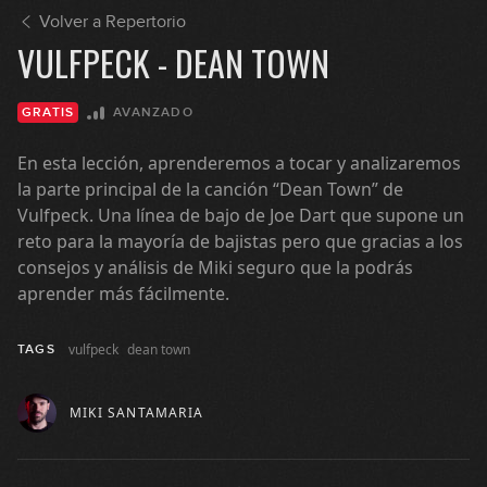
09:26
Volver a Repertorio
Eagles - Hotel California
VULFPECK - DEAN TOWN
13:32
AVANZADO
GRATIS
James Brown - Cold Sweat
En esta lección, aprenderemos a tocar y analizaremos
la parte principal de la canción “Dean Town” de
10:53
Vulfpeck. Una línea de bajo de Joe Dart que supone un
reto para la mayoría de bajistas pero que gracias a los
Earth Wind & Fire - September
consejos y análisis de Miki seguro que la podrás
aprender más fácilmente.
11:51
Pink Floyd - Money
vulfpeck
dean town
TAGS
15:02
MIKI SANTAMARIA
The Police - Walking On The Moon